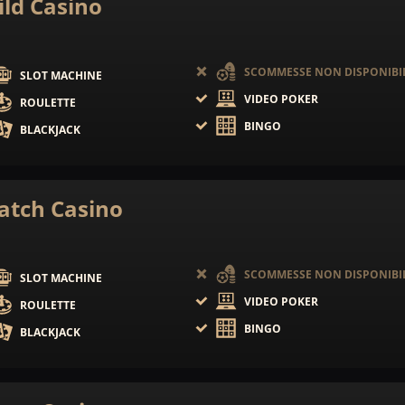
ild Casino
SCOMMESSE NON DISPONIBI
SLOT MACHINE
VIDEO POKER
ROULETTE
BINGO
BLACKJACK
atch Casino
SCOMMESSE NON DISPONIBI
SLOT MACHINE
VIDEO POKER
ROULETTE
BINGO
BLACKJACK