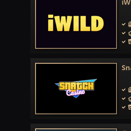
iW
Sn