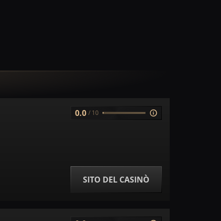
0.0
/ 10
SITO DEL CASINÒ