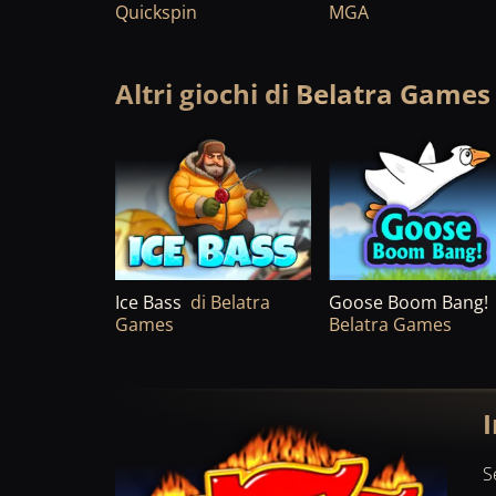
Quickspin
MGA
Altri giochi di Belatra Games
Ice Bass
di Belatra
Goose Boom Bang!
Games
Belatra Games
S