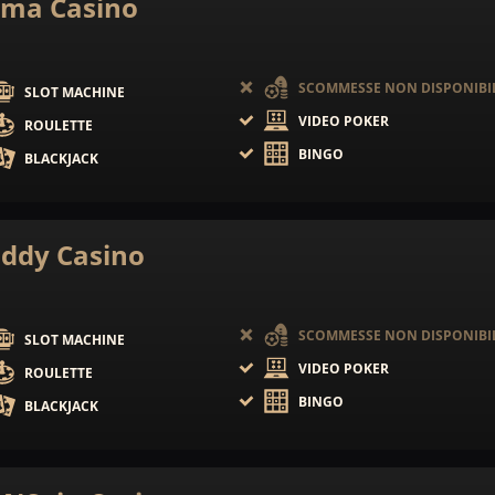
ma Casino
SCOMMESSE NON DISPONIBI
SLOT MACHINE
VIDEO POKER
ROULETTE
BINGO
BLACKJACK
ddy Casino
SCOMMESSE NON DISPONIBI
SLOT MACHINE
VIDEO POKER
ROULETTE
BINGO
BLACKJACK