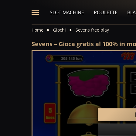
SLOT MACHINE
ROULETTE
BLA
Home
Giochi
Sevens free play
Sevens – Gioca gratis al 100% in 