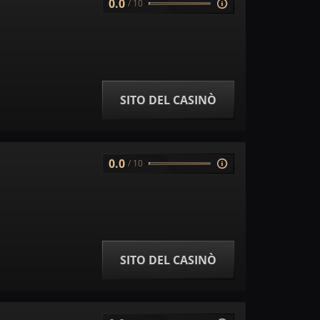
0.0
/ 10
SITO DEL CASINÒ
0.0
/ 10
SITO DEL CASINÒ