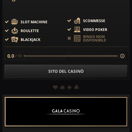
SCOMMESSE
SLOT MACHINE
VIDEO POKER
ROULETTE
BINGO NON
BLACKJACK
DISPONIBILE
0.0
/ 10
SITO DEL CASINÒ