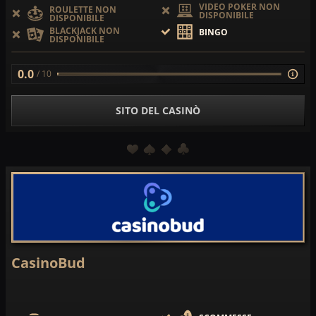
VIDEO POKER NON
ROULETTE NON
DISPONIBILE
DISPONIBILE
BLACKJACK NON
BINGO
DISPONIBILE
0.0
/ 10
SITO DEL CASINÒ
CasinoBud