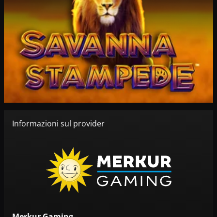
Informazioni sul provider
Merkur Gaming