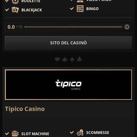
ROULETTE
BINGO
BLACKJACK
0.0
/ 10
SITO DEL CASINÒ
Tipico Casino
SCOMMESSE
SLOT MACHINE