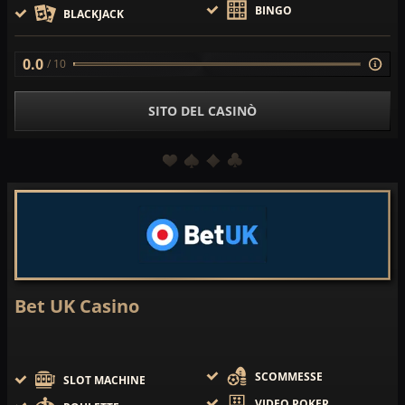
BINGO
BLACKJACK
0.0
/ 10
SITO DEL CASINÒ
Bet UK Casino
SCOMMESSE
SLOT MACHINE
VIDEO POKER