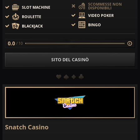
SCOMMESSE NON
SLOT MACHINE
DISPONIBILI
VIDEO POKER
ROULETTE
BINGO
BLACKJACK
0.0
/ 10
SITO DEL CASINÒ
Snatch Casino