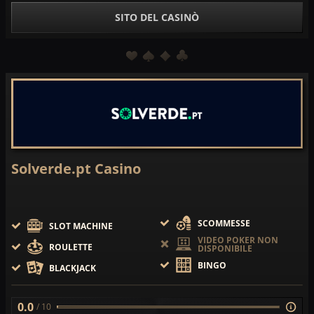
SITO DEL CASINÒ
Solverde.pt Casino
SCOMMESSE
SLOT MACHINE
VIDEO POKER NON
ROULETTE
DISPONIBILE
BINGO
BLACKJACK
0.0
/ 10