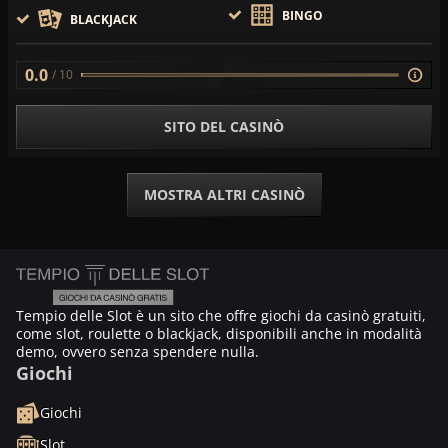
BINGO
BLACKJACK
0.0
/ 10
SITO DEL CASINÒ
MOSTRA ALTRI CASINÒ
Tempio delle Slot è un sito che offre giochi da casinò gratuiti,
come slot, roulette o blackjack, disponibili anche in modalità
demo, ovvero senza spendere nulla.
Giochi
Giochi
Slot