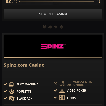
0.0
/ 10
SITO DEL CASINÒ
Spinz.com Casino
SCOMMESSE NON
SLOT MACHINE
DISPONIBILI
VIDEO POKER
ROULETTE
BINGO
BLACKJACK