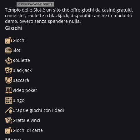
Tempio delle Slot è un sito che offre giochi da casinò gratuiti,
come slot, roulette o blackjack, disponibili anche in modalità
demo, ovvero senza spendere nulla.
Giochi
Giochi
Slot
Roulette
Blackjack
Baccarà
Video poker
Bingo
Craps e giochi con i dadi
Gratta e vinci
Giochi di carte