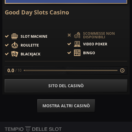
Good Day Slots Casino
SCOMMESSE NON
SLOT MACHINE
DISPONIBILI
VIDEO POKER
ROULETTE
BINGO
BLACKJACK
0.0
/ 10
SITO DEL CASINÒ
MOSTRA ALTRI CASINÒ