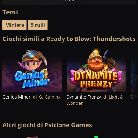
Temi
Miniere
5 rulli
Giochi simili a Ready to Blow: Thundershots
Genius Miner
di Ka Gaming
Dynamite Frenzy
di Light &
Min
Wonder
Altri giochi di Psiclone Games