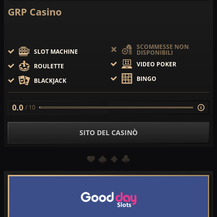
GRP Casino
SCOMMESSE NON
SLOT MACHINE
DISPONIBILI
VIDEO POKER
ROULETTE
BINGO
BLACKJACK
0.0
/ 10
SITO DEL CASINÒ