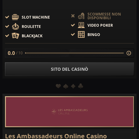
SCOMMESSE NON
SLOT MACHINE
DISPONIBILI
VIDEO POKER
ROULETTE
BINGO
BLACKJACK
0.0
/ 10
SITO DEL CASINÒ
Les Ambassadeurs Online Casino