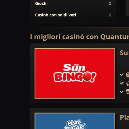
Giochi
0
Casinò con soldi veri
0
I migliori casinò con Quantu
Su
Pl