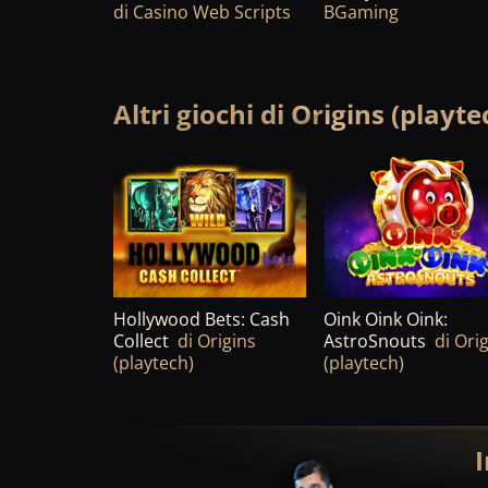
di Casino Web Scripts
BGaming
Altri giochi di Origins (playte
Hollywood Bets: Cash
Oink Oink Oink:
Collect
di Origins
AstroSnouts
di Ori
(playtech)
(playtech)