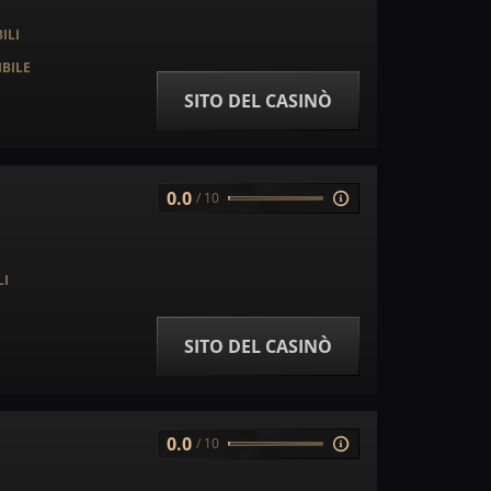
ILI
BILE
SITO DEL CASINÒ
0.0
/ 10
LI
SITO DEL CASINÒ
0.0
/ 10