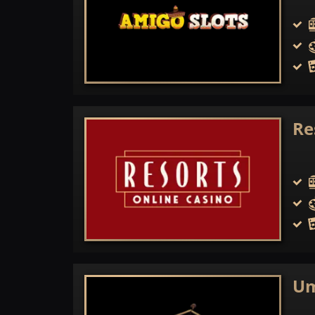
Re
Um