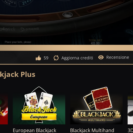
Recensione
59
Aggiorna crediti
kjack Plus
i
European Blackjack
Blackjack Multihand
3D