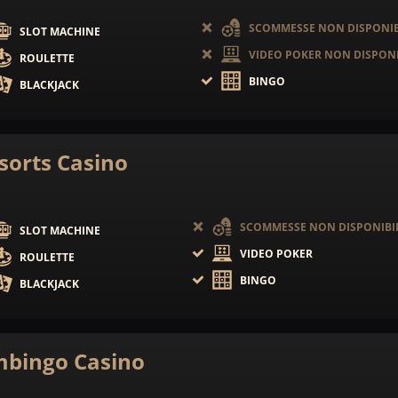
SCOMMESSE NON DISPONIB
SLOT MACHINE
VIDEO POKER NON DISPONI
ROULETTE
BINGO
BLACKJACK
sorts Casino
SCOMMESSE NON DISPONIBI
SLOT MACHINE
VIDEO POKER
ROULETTE
BINGO
BLACKJACK
bingo Casino