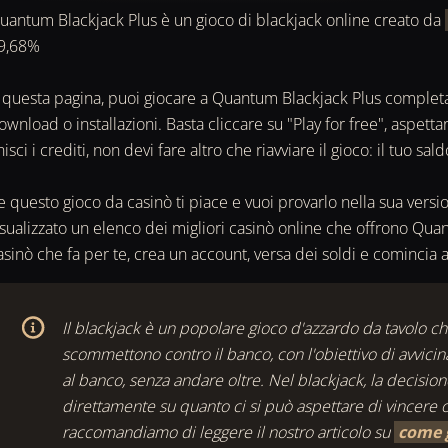
uantum Blackjack Plus è un gioco di blackjack online creato da
9,68%
 questa pagina, puoi giocare a Quantum Blackjack Plus completam
ownload o installazioni. Basta cliccare su "Play for free", aspettar
inisci i crediti, non devi fare altro che riavviare il gioco: il tuo s
e questo gioco da casinò ti piace e vuoi provarlo nella sua vers
isualizzato un elenco dei migliori casinò online che offrono Quantu
asinò che fa per te, crea un account, versa dei soldi e comincia a
Il blackjack è un popolare gioco d'azzardo da tavolo che 
scommettono contro il banco, con l'obiettivo di avvicina
al banco, senza andare oltre. Nel blackjack, la decision
direttamente su quanto ci si può aspettare di vincere 
raccomandiamo di leggere il nostro articolo su
come g