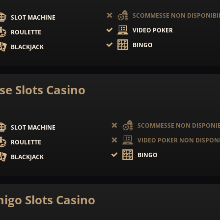
SCOMMESSE NON DISPONIBI
SLOT MACHINE
VIDEO POKER
ROULETTE
BINGO
BLACKJACK
se Slots Casino
SCOMMESSE NON DISPONIB
SLOT MACHINE
VIDEO POKER NON DISPONI
ROULETTE
BINGO
BLACKJACK
igo Slots Casino