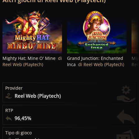
Mighty Hat: Mine O' Mine
di
Grand Junction: Enchanted
Mig
Reel Web (Playtech)
Inca
di Reel Web (Playtech)
Ree
Provider
Reel Web (Playtech)
RTP
96,45%
Tipo di gioco