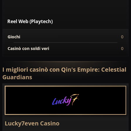
Reel Web (Playtech)
Giochi
0
Casinò con soldi veri
0
I migliori casinò con Qin's Empire: Celestial
Guardians
Lucky7even Casino