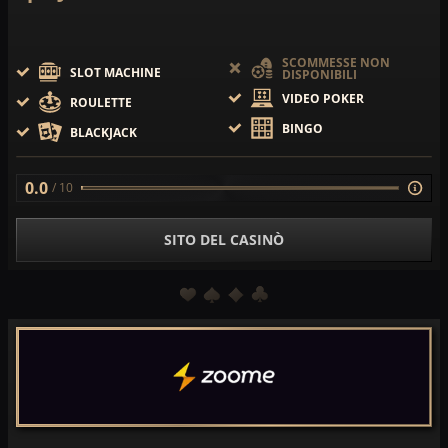
SCOMMESSE NON
SLOT MACHINE
DISPONIBILI
VIDEO POKER
ROULETTE
BINGO
BLACKJACK
0.0
/ 10
SITO DEL CASINÒ