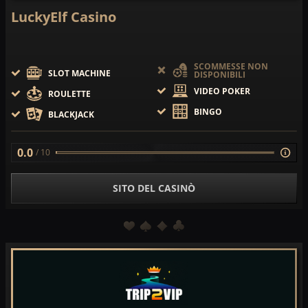
LuckyElf Casino
SCOMMESSE NON
SLOT MACHINE
DISPONIBILI
VIDEO POKER
ROULETTE
BINGO
BLACKJACK
0.0
/ 10
SITO DEL CASINÒ