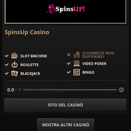
SpinsUp Casino
SCOMMESSE NON
SLOT MACHINE
DISPONIBILI
VIDEO POKER
ROULETTE
BINGO
BLACKJACK
0.0
/ 10
SITO DEL CASINÒ
MOSTRA ALTRI CASINÒ