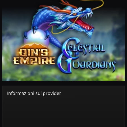
Informazioni sul provider