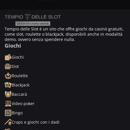
Tempio delle Slot è un sito che offre giochi da casinò gratuiti,
come slot, roulette o blackjack, disponibili anche in modalità
demo, ovvero senza spendere nulla.
Giochi
Giochi
Slot
Roulette
Blackjack
Baccarà
Video poker
Bingo
Craps e giochi con i dadi