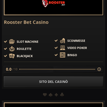
Rooster Bet Casino
SCOMMESSE
SLOT MACHINE
VIDEO POKER
ROULETTE
BINGO
BLACKJACK
0.0
/ 10
SITO DEL CASINÒ