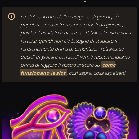
Le slot sono una delle categorie di giochi più
popolari. Sono estremamente facili da giocare,
poiché il risultato è basato al 100% sul caso e sulla
fortuna, quindi non c'è bisogno di studiare il
funzionamento prima di cimentarsi. Tuttavia, se
decidi di giocare con soldi veri, ti raccomandiamo
prima di leggere il nostro articolo su
come
funzionano le slot
, così saprai cosa aspettarti.