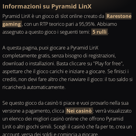
Informazioni su Pyramid LinX
Pyramid LinX è un gioco di slot online creato da
Rarestone
gaming
, con un RTP teorico pari a 95,95%. Abbiamo
assegnato a questo gioco i seguenti temi:
5 rulli
.
A questa pagina, puoi giocare a Pyramid LinX
completamente gratis, senza bisogno di registrazioni,
download o installazioni. Basta cliccare su "Play for free",
aspettare che il gioco carichi e iniziare a giocare. Se finisci i
crediti, non devi fare altro che riavviare il gioco: il tuo saldo si
ricaricherà automaticamente.
Se questo gioco da casinò ti piace e vuoi provarlo nella sua
versione a pagamento, clicca
Nei casinò
: verrà visualizzato
un elenco dei migliori casinò online che offrono Pyramid
LinX o altri giochi simili. Scegli il casinò che fa per te, crea un
account, versa dei soldi e comincia a giocare.