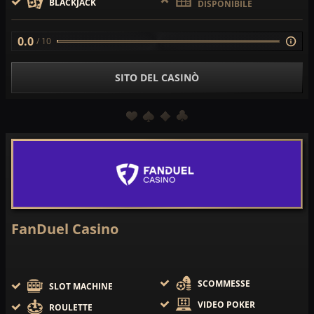
BLACKJACK
DISPONIBILE
0.0
/ 10
SITO DEL CASINÒ
FanDuel Casino
SCOMMESSE
SLOT MACHINE
VIDEO POKER
ROULETTE