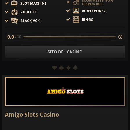
SCOMMESSE NON
SLOT MACHINE
DISPONIBILI
VIDEO POKER
ROULETTE
BINGO
BLACKJACK
0.0
/ 10
SITO DEL CASINÒ
Amigo Slots Casino