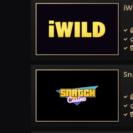
iW
Sn