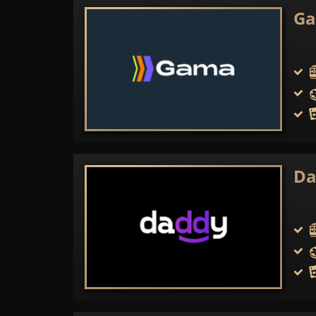
Ga
Da