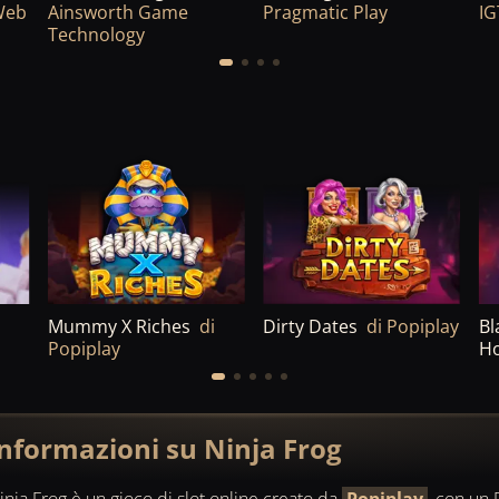
 Web
Ainsworth Game
Pragmatic Play
IG
Technology
Mummy X Riches
di
Dirty Dates
di Popiplay
Bl
Popiplay
Ho
Informazioni su Ninja Frog