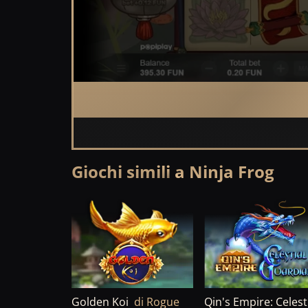
Giochi simili a Ninja Frog
Golden Koi
di Rogue
Qin's Empire: Celest