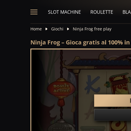
SLOT MACHINE
ROULETTE
BLA
Home
Giochi
Ninja Frog free play
Ninja Frog – Gioca gratis al 100% 