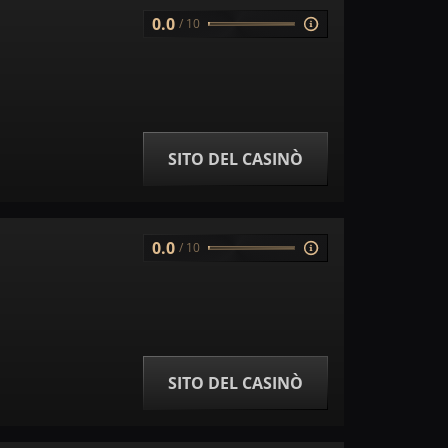
0.0
/ 10
SITO DEL CASINÒ
0.0
/ 10
SITO DEL CASINÒ