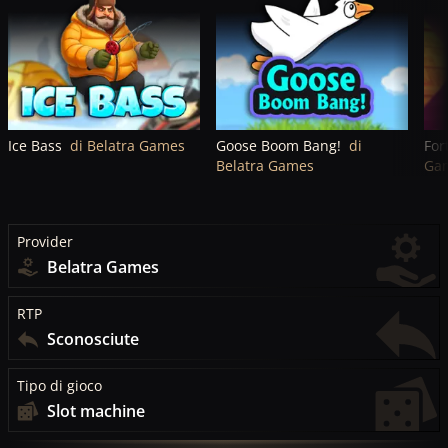
Ice Bass
di Belatra Games
Goose Boom Bang!
di
Fo
Belatra Games
Ga
Provider
Belatra Games
RTP
Sconosciute
Tipo di gioco
Slot machine