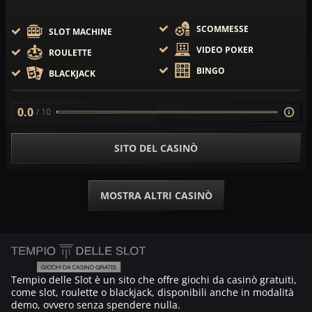
SCOMMESSE
SLOT MACHINE
VIDEO POKER
ROULETTE
BINGO
BLACKJACK
0.0
/ 10
SITO DEL CASINÒ
MOSTRA ALTRI CASINÒ
Tempio delle Slot è un sito che offre giochi da casinò gratuiti,
come slot, roulette o blackjack, disponibili anche in modalità
demo, ovvero senza spendere nulla.