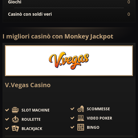
Giochi
0
Casinò con soldi veri
0
I migliori casinò con Monkey Jackpot
V.Vegas Casino
SCOMMESSE
SLOT MACHINE
VIDEO POKER
ROULETTE
BINGO
BLACKJACK