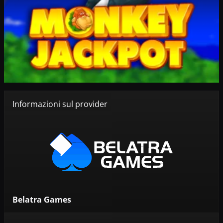
Informazioni sul provider
Belatra Games