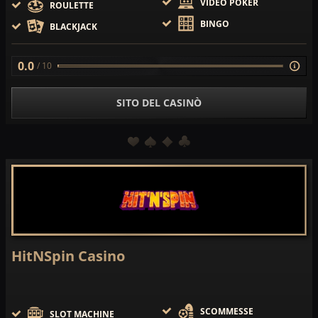
VIDEO POKER
ROULETTE
BINGO
BLACKJACK
0.0
/ 10
SITO DEL CASINÒ
HitNSpin Casino
SCOMMESSE
SLOT MACHINE