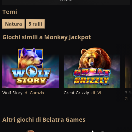
Temi
Natura
5 rulli
Giochi simili a Monkey Jackpot
Wolf Story
di Gamzix
Great Grizzly
di JVL
3 B
Zil
Altri giochi di Belatra Games