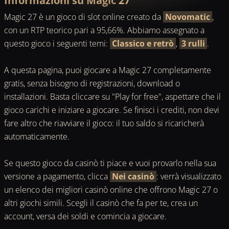
Informazioni su Magic 27
Magic 27 è un gioco di slot online creato da
Novomatic
,
con un RTP teorico pari a 95,66%. Abbiamo assegnato a
questo gioco i seguenti temi:
Classico e retrò
,
3 rulli
.
A questa pagina, puoi giocare a Magic 27 completamente
gratis, senza bisogno di registrazioni, download o
installazioni. Basta cliccare su "Play for free", aspettare che il
gioco carichi e iniziare a giocare. Se finisci i crediti, non devi
fare altro che riavviare il gioco: il tuo saldo si ricaricherà
automaticamente.
Se questo gioco da casinò ti piace e vuoi provarlo nella sua
versione a pagamento, clicca
Nei casinò
: verrà visualizzato
un elenco dei migliori casinò online che offrono Magic 27 o
altri giochi simili. Scegli il casinò che fa per te, crea un
account, versa dei soldi e comincia a giocare.