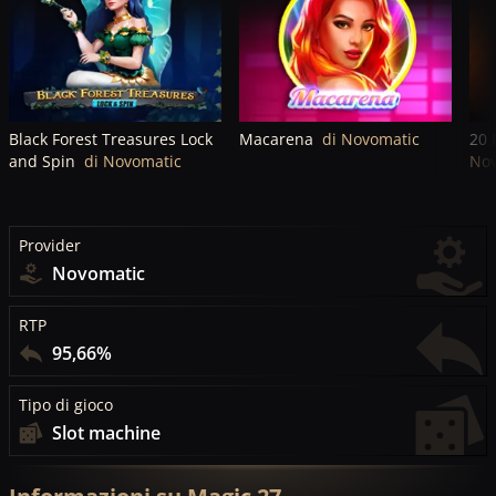
Black Forest Treasures Lock
Macarena
di Novomatic
20 
and Spin
di Novomatic
Nov
Provider
Novomatic
RTP
95,66%
Tipo di gioco
Slot machine