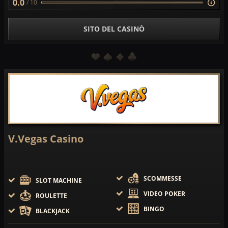
0.0
/ 10
SITO DEL CASINÒ
V.Vegas Casino
SCOMMESSE
SLOT MACHINE
VIDEO POKER
ROULETTE
BINGO
BLACKJACK