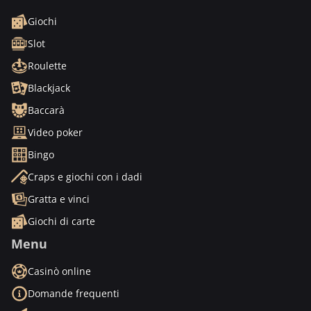
Giochi
Slot
Roulette
Blackjack
Baccarà
Video poker
Bingo
Craps e giochi con i dadi
Gratta e vinci
Giochi di carte
Menu
Casinò online
Domande frequenti