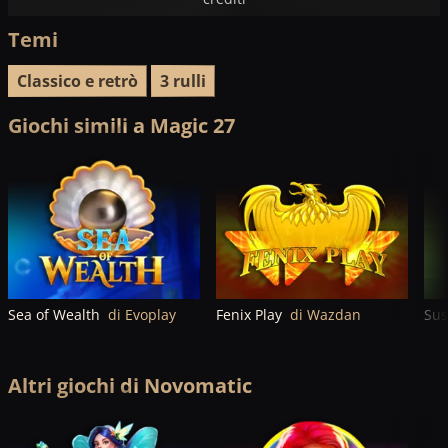
Temi
Classico e retrò
3 rulli
Giochi simili a Magic 27
Sea of Wealth
di Evoplay
Fenix Play
di Wazdan
Sus
Altri giochi di Novomatic