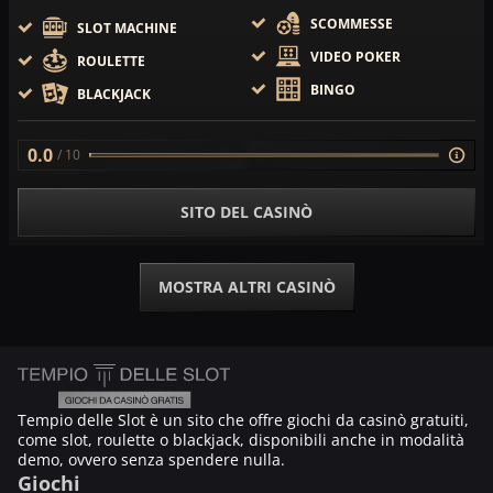
SCOMMESSE
SLOT MACHINE
VIDEO POKER
ROULETTE
BINGO
BLACKJACK
0.0
/ 10
SITO DEL CASINÒ
MOSTRA ALTRI CASINÒ
Tempio delle Slot è un sito che offre giochi da casinò gratuiti,
come slot, roulette o blackjack, disponibili anche in modalità
demo, ovvero senza spendere nulla.
Giochi