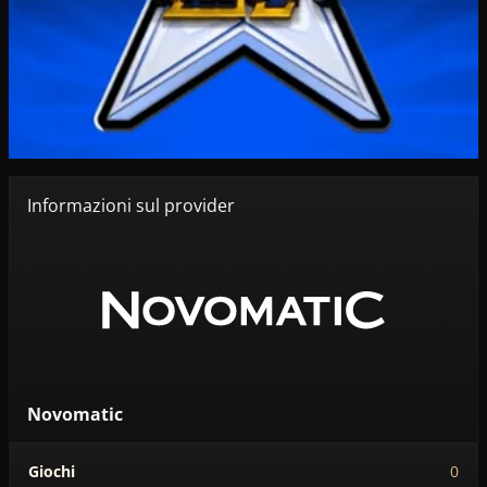
Informazioni sul provider
Novomatic
Giochi
0