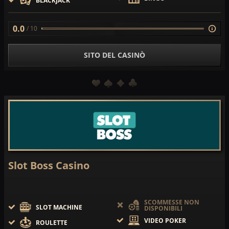
BLACKJACK
0.0
/ 10
SITO DEL CASINÒ
Slot Boss Casino
SCOMMESSE NON
SLOT MACHINE
DISPONIBILI
VIDEO POKER
ROULETTE