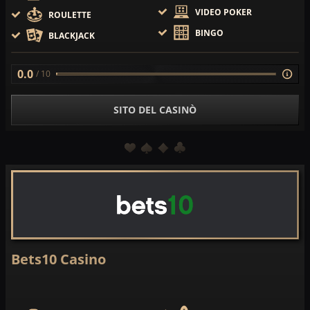
VIDEO POKER
ROULETTE
BINGO
BLACKJACK
0.0
/ 10
SITO DEL CASINÒ
Bets10 Casino