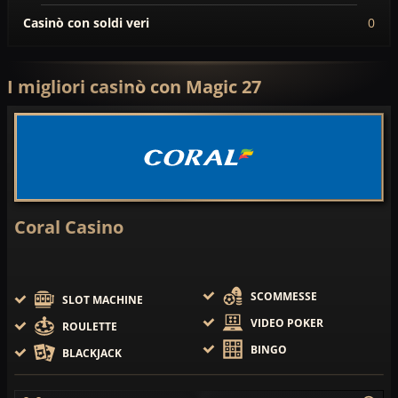
Casinò con soldi veri
0
I migliori casinò con Magic 27
Coral Casino
SCOMMESSE
SLOT MACHINE
VIDEO POKER
ROULETTE
BINGO
BLACKJACK