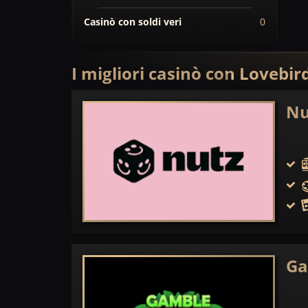
Casinò con soldi veri
0
I migliori casinò con Lovebir
Nu
Ga