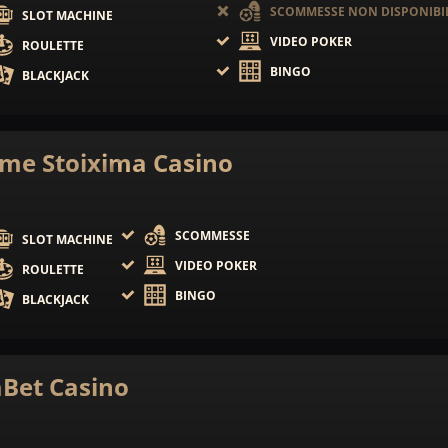
SCOMMESSE NON DISPONIBI
SLOT MACHINE
VIDEO POKER
ROULETTE
BINGO
BLACKJACK
me Stoixima Casino
SCOMMESSE
SLOT MACHINE
VIDEO POKER
ROULETTE
BINGO
BLACKJACK
aBet Casino