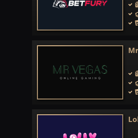
Mr
Lo