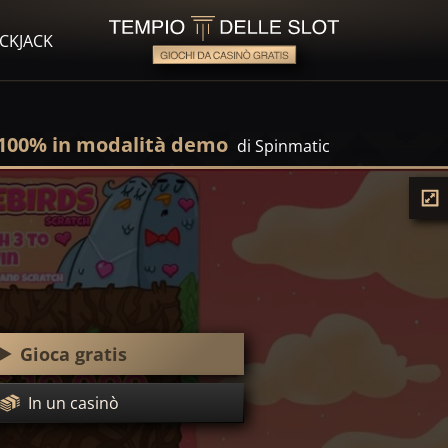
CKJACK
al 100% in modalità demo
di Spinmatic
Gioca gratis
In un casinò