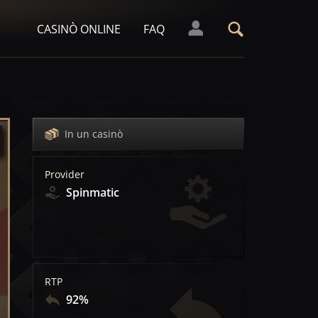
CASINÒ ONLINE
FAQ
In un casinò
Provider
Spinmatic
RTP
92%