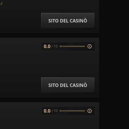
LI
SITO DEL CASINÒ
0.0
/ 10
SITO DEL CASINÒ
0.0
/ 10