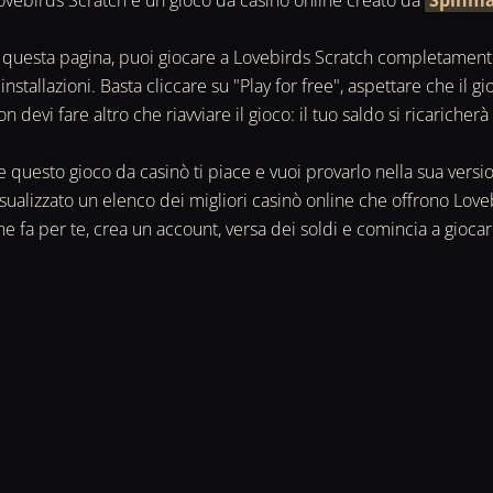
ovebirds Scratch è un gioco da casinò online creato da
Spinma
 questa pagina, puoi giocare a Lovebirds Scratch completamente 
 installazioni. Basta cliccare su "Play for free", aspettare che il gio
on devi fare altro che riavviare il gioco: il tuo saldo si ricarich
e questo gioco da casinò ti piace e vuoi provarlo nella sua vers
isualizzato un elenco dei migliori casinò online che offrono Lovebir
he fa per te, crea un account, versa dei soldi e comincia a giocar