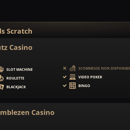
ds Scratch
tz Casino
SCOMMESSE NON DISPONIBI
SLOT MACHINE
VIDEO POKER
ROULETTE
BINGO
BLACKJACK
mblezen Casino