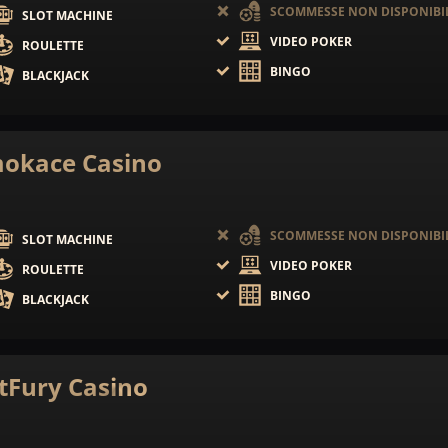
SCOMMESSE NON DISPONIBI
SLOT MACHINE
VIDEO POKER
ROULETTE
BINGO
BLACKJACK
okace Casino
SCOMMESSE NON DISPONIBI
SLOT MACHINE
VIDEO POKER
ROULETTE
BINGO
BLACKJACK
tFury Casino