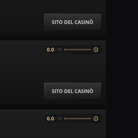
SITO DEL CASINÒ
0.0
/ 10
SITO DEL CASINÒ
0.0
/ 10