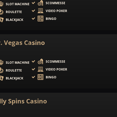
SCOMMESSE
SLOT MACHINE
VIDEO POKER
ROULETTE
BINGO
BLACKJACK
. Vegas Casino
SCOMMESSE
SLOT MACHINE
VIDEO POKER
ROULETTE
BINGO
BLACKJACK
lly Spins Casino