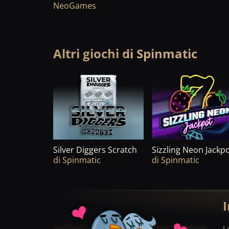
NeoGames
Altri giochi di Spinmatic
Silver Diggers Scratch
Sizzling Neon Jackp
di Spinmatic
di Spinmatic