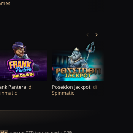
ames
Love Ballo
di Spinmat
ank Pantera
di
Poseidon Jackpot
di
inmatic
Spinmatic