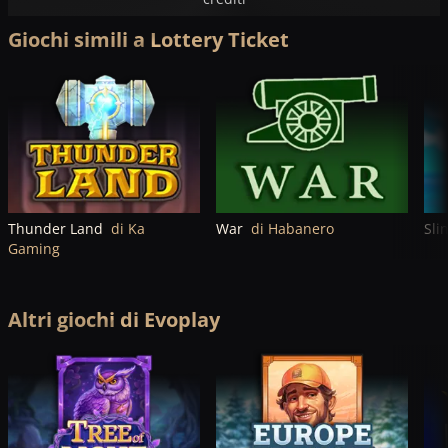
Giochi simili a Lottery Ticket
Thunder Land
di Ka
War
di Habanero
Sli
Gaming
Altri giochi di Evoplay