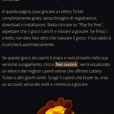
A questa pagina, puoi giocare a Lottery Ticket
completamente gratis, senza bisogno di registrazioni,
download o installazioni. Basta cliccare su "Play for free",
aspettare che il gioco carichi e iniziare a giocare. Se finisci i
crediti, non devi fare altro che riavviare il gioco: il tuo saldo si
ricaricherà automaticamente.
Se questo gioco da casinò ti piace e vuoi provarlo nella sua
versione a pagamento, clicca
Nei casinò
: verrà visualizzato
un elenco dei migliori casinò online che offrono Lottery
Ticket o altri giochi simili. Scegli il casinò che fa per te, crea
un account, versa dei soldi e comincia a giocare.