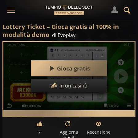
Lottery Ticket – Gioca gratis al 100% in
modalità demo
di Evoplay
Gioca gratis
In un casinò
7
Aggiorna
Recensione
crediti