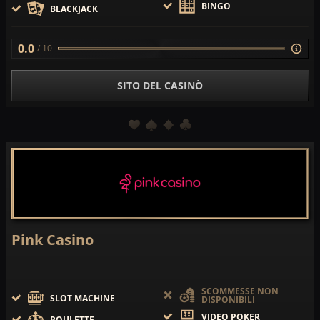
BINGO
BLACKJACK
0.0
/ 10
SITO DEL CASINÒ
Pink Casino
SCOMMESSE NON
SLOT MACHINE
DISPONIBILI
VIDEO POKER
ROULETTE