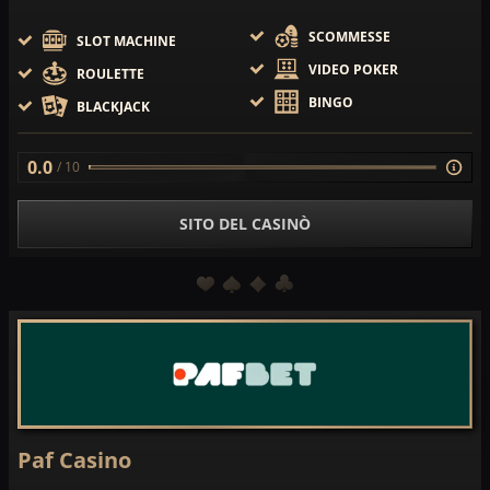
SCOMMESSE
SLOT MACHINE
VIDEO POKER
ROULETTE
BINGO
BLACKJACK
0.0
/ 10
SITO DEL CASINÒ
Paf Casino