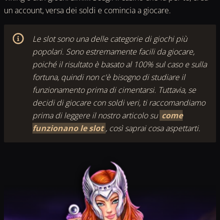
un account, versa dei soldi e comincia a giocare.
Le slot sono una delle categorie di giochi più
popolari. Sono estremamente facili da giocare,
poiché il risultato è basato al 100% sul caso e sulla
fortuna, quindi non c'è bisogno di studiare il
funzionamento prima di cimentarsi. Tuttavia, se
decidi di giocare con soldi veri, ti raccomandiamo
prima di leggere il nostro articolo su
come
funzionano le slot
, così saprai cosa aspettarti.