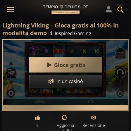
Lightning Viking – Gioca gratis al 100% in
modalità demo
di Inspired Gaming
Gioca gratis
In un casinò
3
Aggiorna
Recensione
crediti