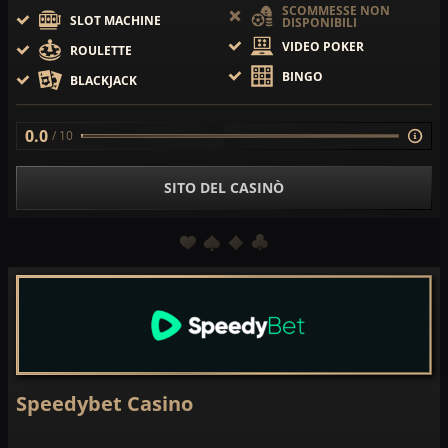
SCOMMESSE NON
SLOT MACHINE
DISPONIBILI
VIDEO POKER
ROULETTE
BINGO
BLACKJACK
0.0
/ 10
SITO DEL CASINÒ
Speedybet Casino