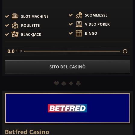
SCOMMESSE
SLOT MACHINE
VIDEO POKER
ROULETTE
BINGO
BLACKJACK
0.0
/ 10
SITO DEL CASINÒ
Betfred Casino