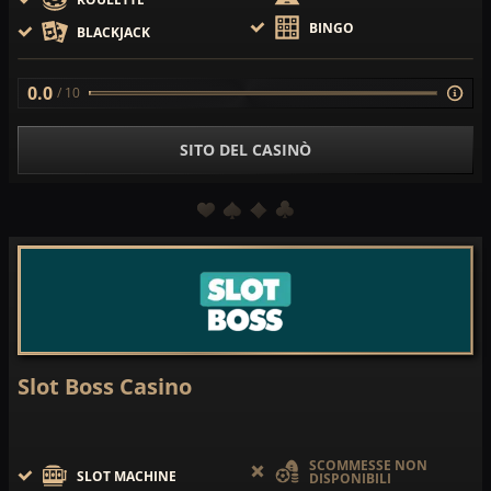
BINGO
BLACKJACK
0.0
/ 10
SITO DEL CASINÒ
Slot Boss Casino
SCOMMESSE NON
SLOT MACHINE
DISPONIBILI