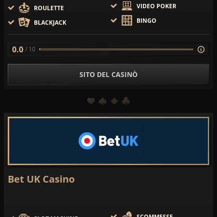
VIDEO POKER
ROULETTE
BINGO
BLACKJACK
0.0
/ 10
SITO DEL CASINÒ
Bet UK Casino
SCOMMESSE