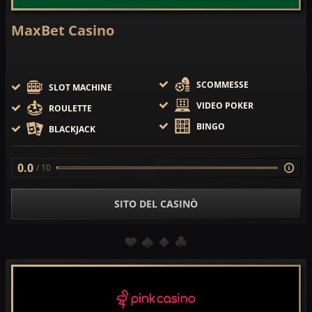
MaxBet Casino
SCOMMESSE
SLOT MACHINE
VIDEO POKER
ROULETTE
BINGO
BLACKJACK
0.0
/ 10
SITO DEL CASINÒ