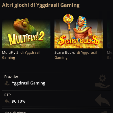
Altri giochi di Yggdrasil Gaming
MultiFly 2
di Yggdrasil
Scara-Bucks
di Yggdrasil
Me
Gaming
Gaming
Ga
Provider
Yggdrasil Gaming
RTP
96,10%
Tipo di gioco