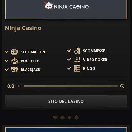
Ninja Casino
SCOMMESSE
SLOT MACHINE
VIDEO POKER
ROULETTE
BINGO
BLACKJACK
0.0
/ 10
SITO DEL CASINÒ