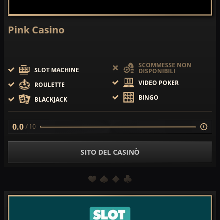
Pink Casino
SCOMMESSE NON
SLOT MACHINE
DISPONIBILI
VIDEO POKER
ROULETTE
BINGO
BLACKJACK
0.0
/ 10
SITO DEL CASINÒ