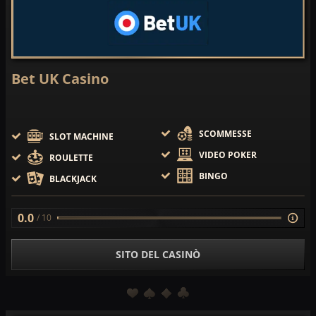
Bet UK Casino
SCOMMESSE
SLOT MACHINE
VIDEO POKER
ROULETTE
BINGO
BLACKJACK
0.0
/ 10
SITO DEL CASINÒ