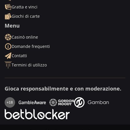
Gratta e vinci
Giochi di carte
Menu
Casinò online
Domande frequenti
Contatti
Termini di utilizzo
Gioca responsabilmente e con moderazione.