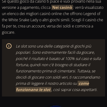
Se questo gioco da casinò ti piace e vuoi provarlo nella sua
versione a pagamento, clicca
Nei casinò
: verrà visualizzato
un elenco dei migliori casinò online che offrono Legend of
the White Snake Lady o altri giochi simili. Scegli il casinò che
fa per te, crea un account, versa dei soldi e comincia a
giocare.
Le slot sono una delle categorie di giochi più
popolari. Sono estremamente facili da giocare,
poiché il risultato è basato al 100% sul caso e sulla
fortuna, quindi non c'è bisogno di studiare il
funzionamento prima di cimentarsi. Tuttavia, se
decidi di giocare con soldi veri, ti raccomandiamo
prima di leggere il nostro articolo su
come
funzionano le slot
, così saprai cosa aspettarti.