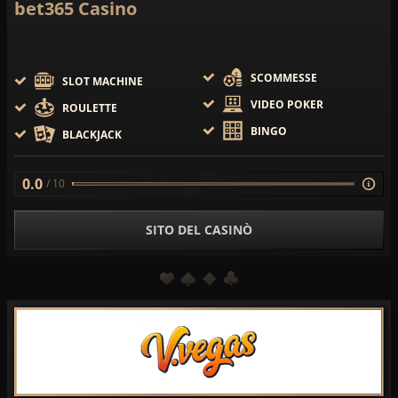
bet365 Casino
SCOMMESSE
SLOT MACHINE
VIDEO POKER
ROULETTE
BINGO
BLACKJACK
0.0
/ 10
SITO DEL CASINÒ