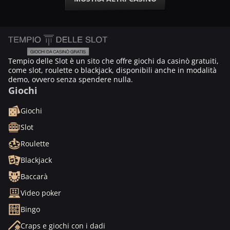
Tempio delle Slot è un sito che offre giochi da casinò gratuiti,
come slot, roulette o blackjack, disponibili anche in modalità
demo, ovvero senza spendere nulla.
Giochi
Giochi
Slot
Roulette
Blackjack
Baccarà
Video poker
Bingo
Craps e giochi con i dadi