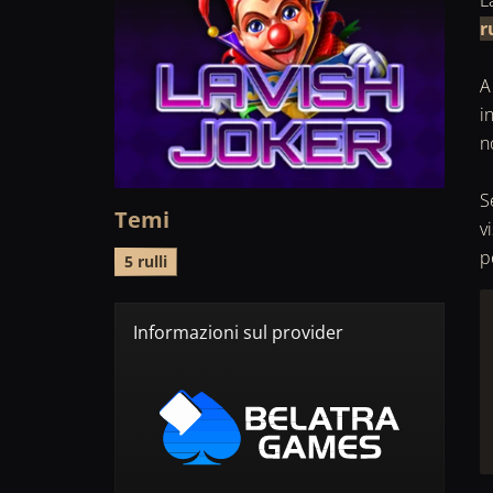
L
r
A
i
n
S
Temi
v
p
5 rulli
Informazioni sul provider