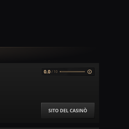
0.0
/ 10
SITO DEL CASINÒ