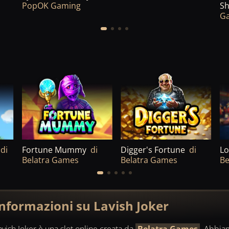
PopOK Gaming
S
Ga
di
Fortune Mummy
di
Digger's Fortune
di
Lo
Belatra Games
Belatra Games
Be
Informazioni su Lavish Joker