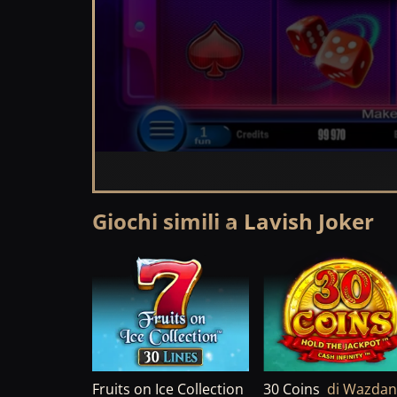
Giochi simili a Lavish Joker
Fruits on Ice Collection
30 Coins
di Wazda