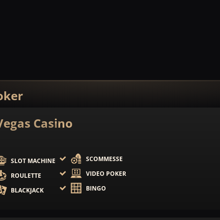
Joker
Vegas Casino
SCOMMESSE
SLOT MACHINE
VIDEO POKER
ROULETTE
BINGO
BLACKJACK