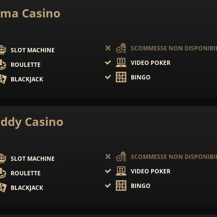
ma Casino
SCOMMESSE NON DISPONIBI
SLOT MACHINE
VIDEO POKER
ROULETTE
BINGO
BLACKJACK
ddy Casino
SCOMMESSE NON DISPONIBI
SLOT MACHINE
VIDEO POKER
ROULETTE
BINGO
BLACKJACK