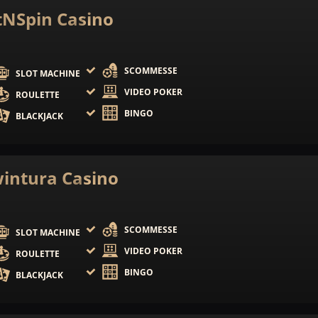
tNSpin Casino
SCOMMESSE
SLOT MACHINE
VIDEO POKER
ROULETTE
BINGO
BLACKJACK
intura Casino
SCOMMESSE
SLOT MACHINE
VIDEO POKER
ROULETTE
BINGO
BLACKJACK