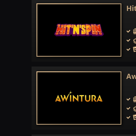
Hi
Aw