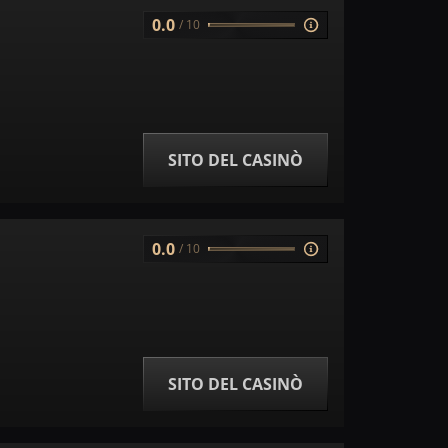
0.0
/ 10
SITO DEL CASINÒ
0.0
/ 10
SITO DEL CASINÒ