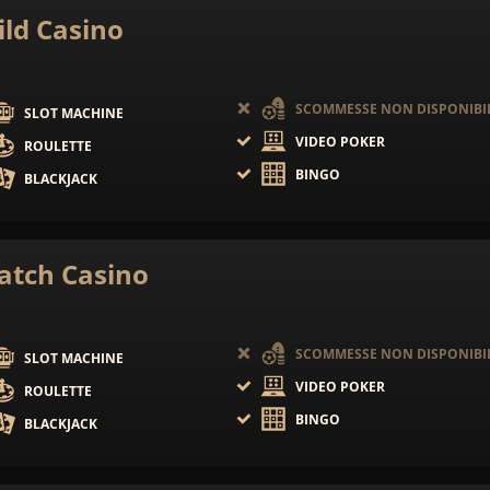
ild Casino
SCOMMESSE NON DISPONIBI
SLOT MACHINE
VIDEO POKER
ROULETTE
BINGO
BLACKJACK
atch Casino
SCOMMESSE NON DISPONIBI
SLOT MACHINE
VIDEO POKER
ROULETTE
BINGO
BLACKJACK