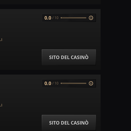
0.0
/ 10
LI
SITO DEL CASINÒ
0.0
/ 10
LI
SITO DEL CASINÒ