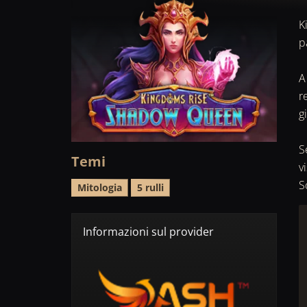
K
p
A
r
g
S
Temi
v
S
Mitologia
5 rulli
Informazioni sul provider