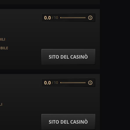
0.0
/ 10
ILI
BILE
SITO DEL CASINÒ
0.0
/ 10
LI
SITO DEL CASINÒ