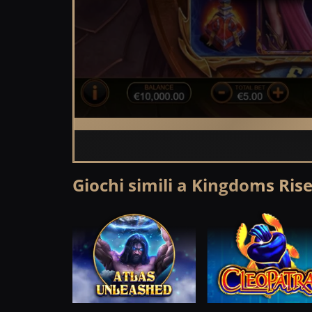
Giochi simili a Kingdoms Ri