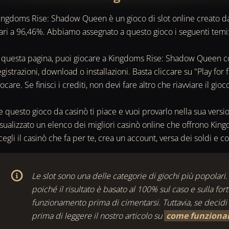
ingdoms Rise: Shadow Queen è un gioco di slot online creato 
ari a 96,46%. Abbiamo assegnato a questo gioco i seguenti temi
 questa pagina, puoi giocare a Kingdoms Rise: Shadow Queen c
egistrazioni, download o installazioni. Basta cliccare su "Play for f
iocare. Se finisci i crediti, non devi fare altro che riavviare il gi
e questo gioco da casinò ti piace e vuoi provarlo nella sua vers
isualizzato un elenco dei migliori casinò online che offrono King
cegli il casinò che fa per te, crea un account, versa dei soldi e c
Le slot sono una delle categorie di giochi più popolari
poiché il risultato è basato al 100% sul caso e sulla for
funzionamento prima di cimentarsi. Tuttavia, se decidi
prima di leggere il nostro articolo su
come funzionan