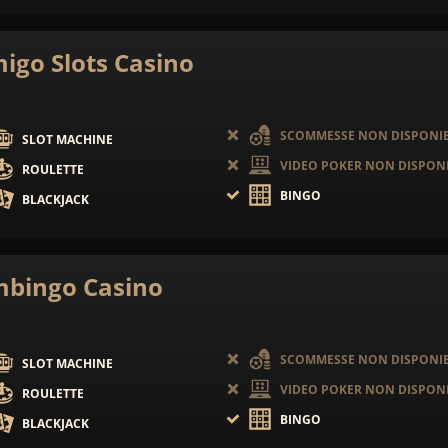
igo Slots Casino
SCOMMESSE NON DISPONIB
SLOT MACHINE
VIDEO POKER NON DISPONI
ROULETTE
BINGO
BLACKJACK
bingo Casino
SCOMMESSE NON DISPONIB
SLOT MACHINE
VIDEO POKER NON DISPONI
ROULETTE
BINGO
BLACKJACK