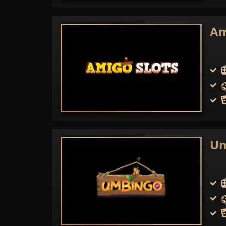
Am
Um