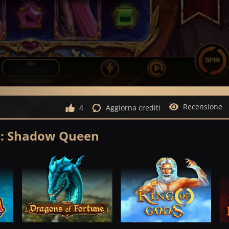
Recensione
4
Aggiorna crediti
se: Shadow Queen