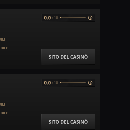
0.0
/ 10
ILI
BILE
SITO DEL CASINÒ
0.0
/ 10
ILI
BILE
SITO DEL CASINÒ