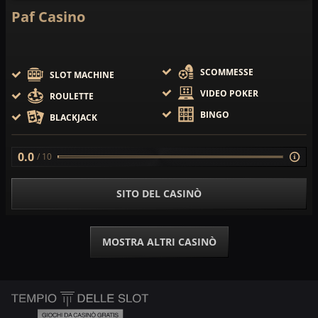
Paf Casino
SCOMMESSE
SLOT MACHINE
VIDEO POKER
ROULETTE
BINGO
BLACKJACK
0.0
/ 10
SITO DEL CASINÒ
MOSTRA ALTRI CASINÒ