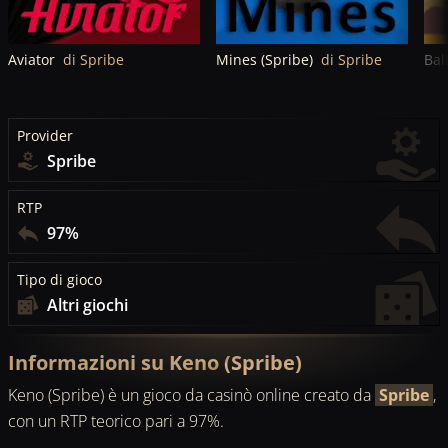
Aviator
di Spribe
Mines (Spribe)
di Spribe
Bal
Provider
Spribe
RTP
97%
Tipo di gioco
Altri giochi
Informazioni su Keno (Spribe)
Keno (Spribe) è un gioco da casinò online creato da
Spribe
,
con un RTP teorico pari a 97%.