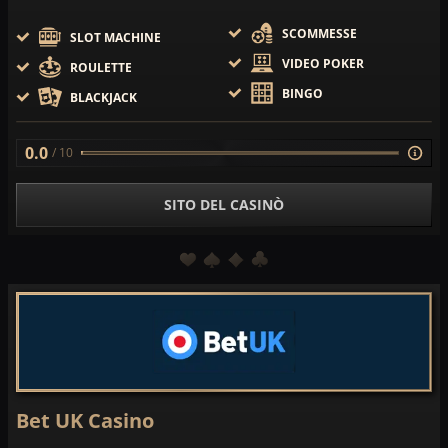
SCOMMESSE
SLOT MACHINE
VIDEO POKER
ROULETTE
BINGO
BLACKJACK
0.0
/ 10
SITO DEL CASINÒ
Bet UK Casino