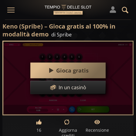
Keno (Spribe) – Gioca gratis al 100% in
modalità demo
di Spribe
Gioca gratis
In un casinò
16
Aggiorna
Recensione
crediti