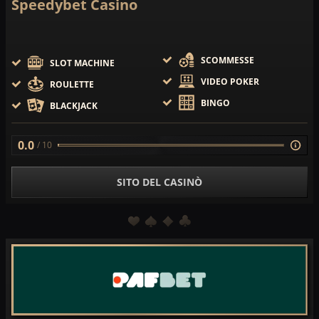
Speedybet Casino
SCOMMESSE
SLOT MACHINE
VIDEO POKER
ROULETTE
BINGO
BLACKJACK
0.0
/ 10
SITO DEL CASINÒ