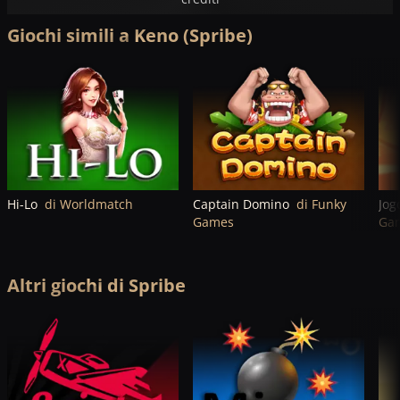
Giochi simili a Keno (Spribe)
Hi-Lo
di Worldmatch
Captain Domino
di Funky
Jog
Games
Ga
Altri giochi di Spribe