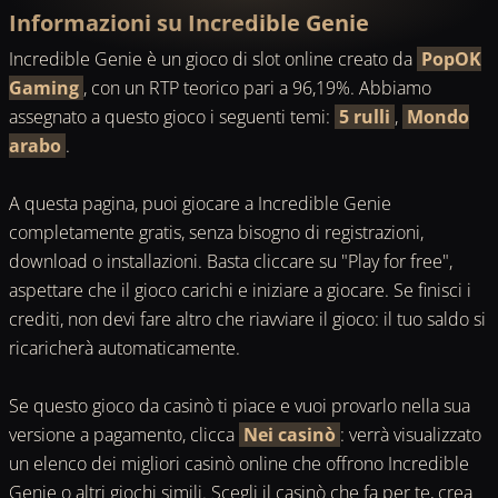
Informazioni su Incredible Genie
Incredible Genie è un gioco di slot online creato da
PopOK
Gaming
, con un RTP teorico pari a 96,19%. Abbiamo
assegnato a questo gioco i seguenti temi:
5 rulli
,
Mondo
arabo
.
A questa pagina, puoi giocare a Incredible Genie
completamente gratis, senza bisogno di registrazioni,
download o installazioni. Basta cliccare su "Play for free",
aspettare che il gioco carichi e iniziare a giocare. Se finisci i
crediti, non devi fare altro che riavviare il gioco: il tuo saldo si
ricaricherà automaticamente.
Se questo gioco da casinò ti piace e vuoi provarlo nella sua
versione a pagamento, clicca
Nei casinò
: verrà visualizzato
un elenco dei migliori casinò online che offrono Incredible
Genie o altri giochi simili. Scegli il casinò che fa per te, crea