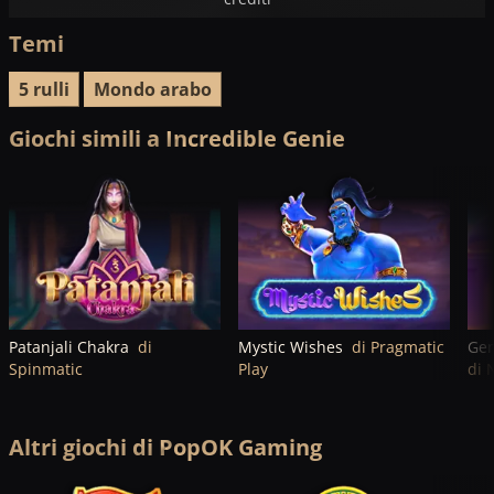
Temi
5 rulli
Mondo arabo
Giochi simili a Incredible Genie
Patanjali Chakra
di
Mystic Wishes
di Pragmatic
Gen
Spinmatic
Play
di 
Altri giochi di PopOK Gaming