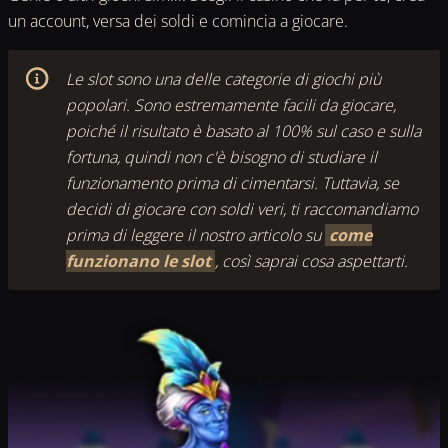
un account, versa dei soldi e comincia a giocare.
Le slot sono una delle categorie di giochi più
popolari. Sono estremamente facili da giocare,
poiché il risultato è basato al 100% sul caso e sulla
fortuna, quindi non c'è bisogno di studiare il
funzionamento prima di cimentarsi. Tuttavia, se
decidi di giocare con soldi veri, ti raccomandiamo
prima di leggere il nostro articolo su
come
funzionano le slot
, così saprai cosa aspettarti.