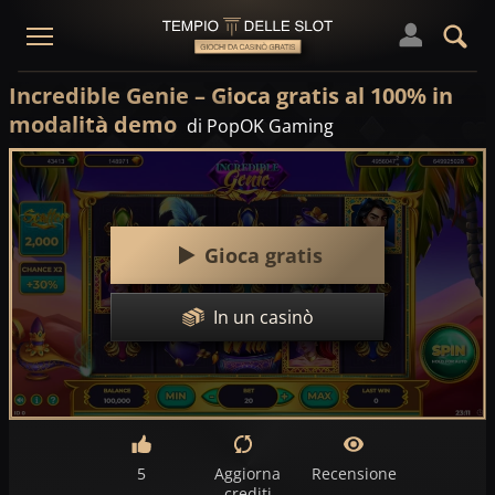
Incredible Genie – Gioca gratis al 100% in
modalità demo
di PopOK Gaming
Gioca gratis
In un casinò
5
Aggiorna
Recensione
crediti