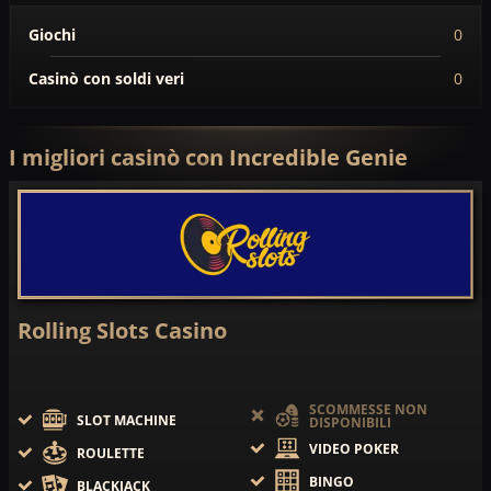
Giochi
0
Casinò con soldi veri
0
I migliori casinò con Incredible Genie
Rolling Slots Casino
SCOMMESSE NON
SLOT MACHINE
DISPONIBILI
VIDEO POKER
ROULETTE
BINGO
BLACKJACK