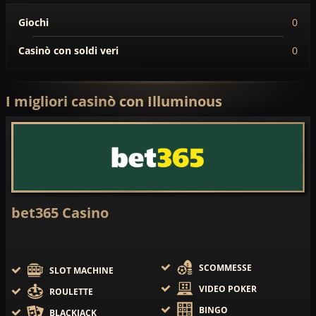
Giochi
0
Casinò con soldi veri
0
I migliori casinò con Illuminous
bet365 Casino
SCOMMESSE
SLOT MACHINE
VIDEO POKER
ROULETTE
BINGO
BLACKJACK