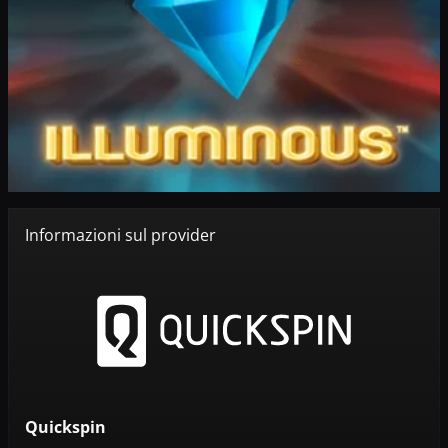
Informazioni sul provider
Quickspin