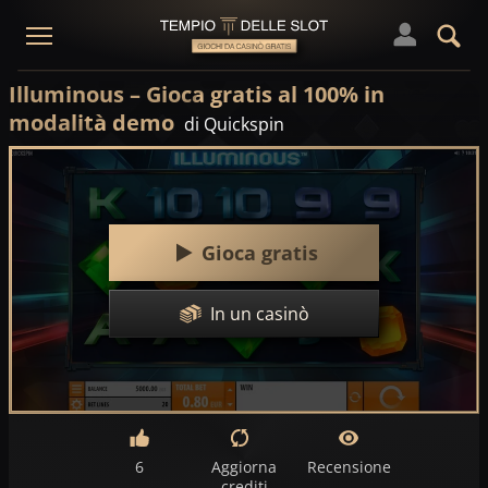
Illuminous – Gioca gratis al 100% in
modalità demo
di Quickspin
Gioca gratis
In un casinò
6
Aggiorna
Recensione
crediti