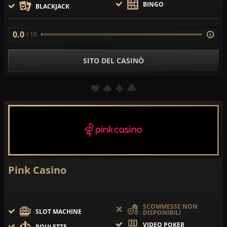
BINGO
BLACKJACK
0.0
/ 10
SITO DEL CASINÒ
Pink Casino
SCOMMESSE NON
SLOT MACHINE
DISPONIBILI
VIDEO POKER
ROULETTE