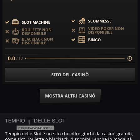
SCOMMESSE
SLOT MACHINE
VIDEO POKER NON
ROULETTE NON
DISPONIBILE
DISPONIBILE
BLACKJACK NON
BINGO
DISPONIBILE
0.0
/ 10
SITO DEL CASINÒ
MOSTRA ALTRI CASINÒ
Tempio delle Slot è un sito che offre giochi da casinò gratuiti,
come slot, roulette o blackjack, disponibili anche in modalità