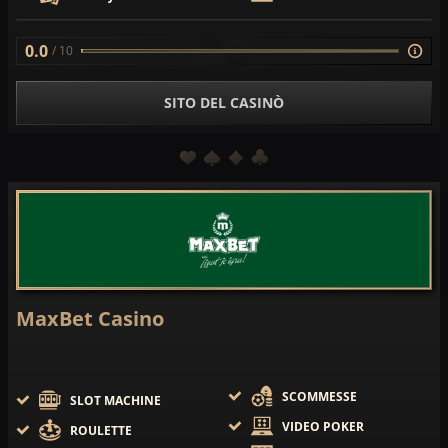
0.0
/ 10
SITO DEL CASINÒ
MaxBet Casino
SCOMMESSE
SLOT MACHINE
VIDEO POKER
ROULETTE