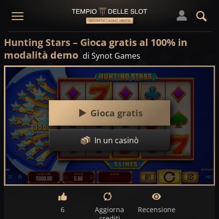
Hunting Stars – Gioca gratis al 100% in
modalità demo
di Synot Games
Gioca gratis
In un casinò
6
Aggiorna
Recensione
crediti