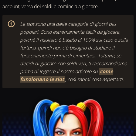
account, versa dei soldi e comincia a giocare.
Le slot sono una delle categorie di giochi più
popolari. Sono estremamente facili da giocare,
poiché il risultato è basato al 100% sul caso e sulla
fortuna, quindi non c'è bisogno di studiare il
funzionamento prima di cimentarsi. Tuttavia, se
decidi di giocare con soldi veri, ti raccomandiamo
prima di leggere il nostro articolo su
come
funzionano le slot
, così saprai cosa aspettarti.