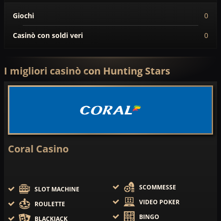
Giochi
0
Casinò con soldi veri
0
I migliori casinò con Hunting Stars
Coral Casino
SCOMMESSE
SLOT MACHINE
VIDEO POKER
ROULETTE
BINGO
BLACKJACK