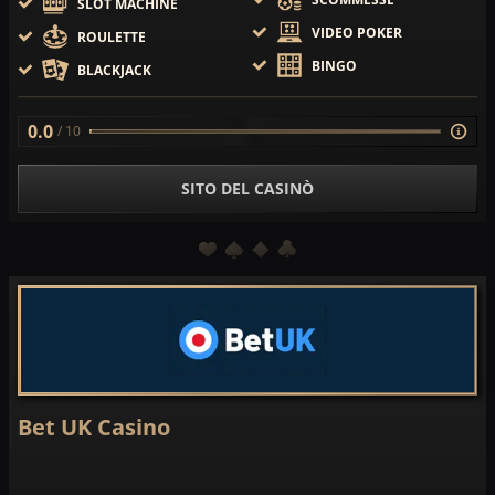
SLOT MACHINE
VIDEO POKER
ROULETTE
BINGO
BLACKJACK
0.0
/ 10
SITO DEL CASINÒ
Bet UK Casino