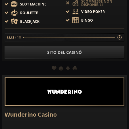
SCOMMESSE NON
SLOT MACHINE
DISPONIBILI
VIDEO POKER
ROULETTE
BINGO
BLACKJACK
0.0
/ 10
SITO DEL CASINÒ
Wunderino Casino