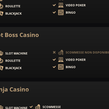
VIDEO POKER
ROULETTE
BINGO
BLACKJACK
ot Boss Casino
SCOMMESSE NON DISPONIBI
SLOT MACHINE
VIDEO POKER
ROULETTE
BINGO
BLACKJACK
nja Casino
SCOMMESSE
SLOT MACHINE