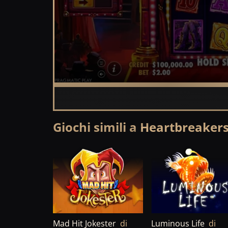
Giochi simili a Heartbreaker
Mad Hit Jokester
di
Luminous Life
di