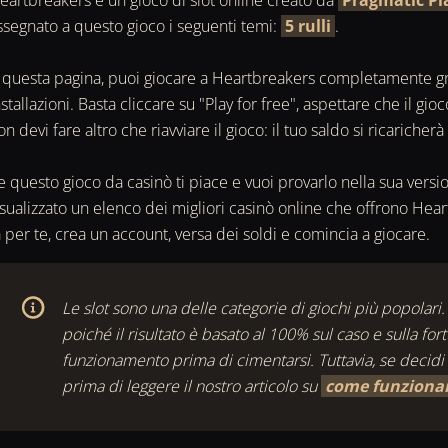
eartbreakers è un gioco di slot online creato da
Pragmatic Pl
ssegnato a questo gioco i seguenti temi:
5 rulli
.
 questa pagina, puoi giocare a Heartbreakers completamente gra
nstallazioni. Basta cliccare su "Play for free", aspettare che il gioco
on devi fare altro che riavviare il gioco: il tuo saldo si ricarich
e questo gioco da casinò ti piace e vuoi provarlo nella sua vers
isualizzato un elenco dei migliori casinò online che offrono Heartb
a per te, crea un account, versa dei soldi e comincia a giocare.
Le slot sono una delle categorie di giochi più popolari
poiché il risultato è basato al 100% sul caso e sulla for
funzionamento prima di cimentarsi. Tuttavia, se decidi
prima di leggere il nostro articolo su
come funzionan