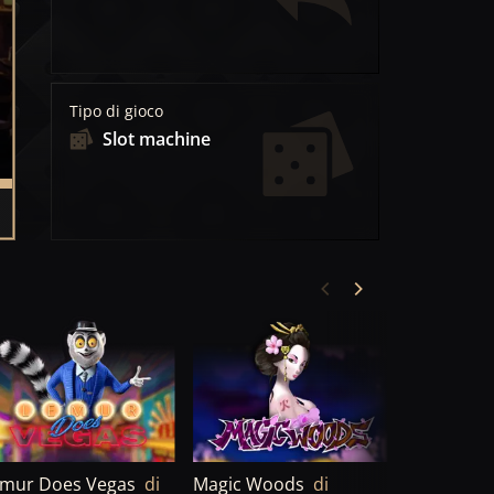
Tipo di gioco
Slot machine
Dice of Spe
mur Does Vegas
di
Magic Woods
di