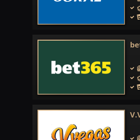
be
V.