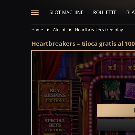
SLOT MACHINE
ROULETTE
BLA
Home
Giochi
Heartbreakers free play
Heartbreakers – Gioca gratis al 1