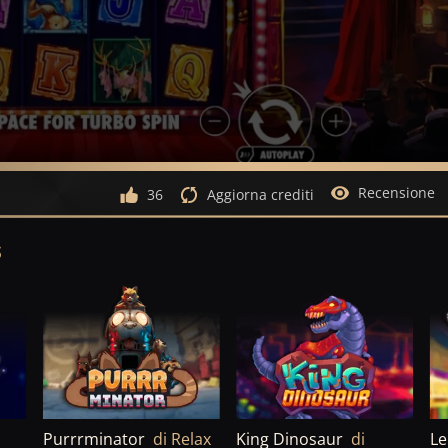
Recensione
36
Aggiorna crediti
s
Purrrminator
di Relax
King Dinosaur
di
Le