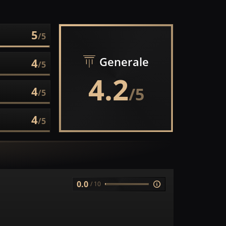
5
/5
Generale
4
/5
4.2
/5
4
/5
4
/5
0.0
/ 10