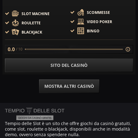
SCOMMESSE
SLOT MACHINE
VIDEO POKER
ROULETTE
BINGO
BLACKJACK
0.0
/ 10
SITO DEL CASINÒ
MOSTRA ALTRI CASINÒ
Tempio delle Slot è un sito che offre giochi da casinò gratuiti,
come slot, roulette o blackjack, disponibili anche in modalità
demo, ovvero senza spendere nulla.