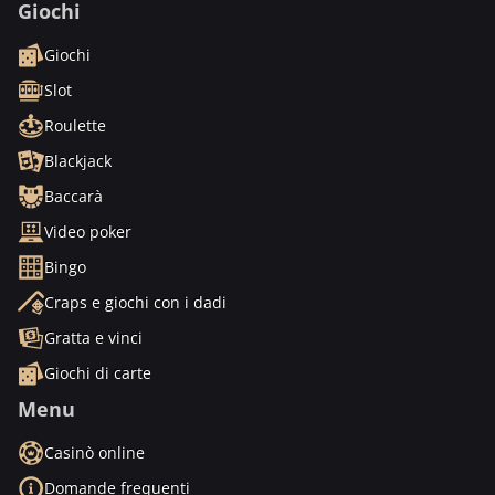
Giochi
Giochi
Slot
Roulette
Blackjack
Baccarà
Video poker
Bingo
Craps e giochi con i dadi
Gratta e vinci
Giochi di carte
Menu
Casinò online
Domande frequenti