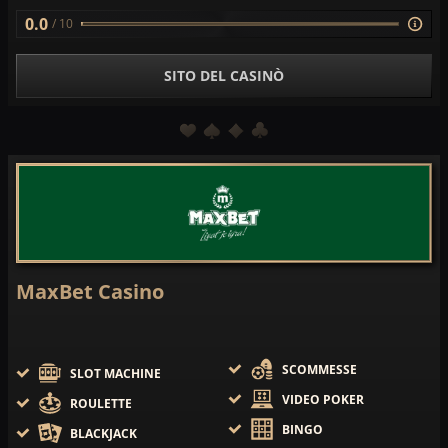
0.0
/ 10
SITO DEL CASINÒ
MaxBet Casino
SCOMMESSE
SLOT MACHINE
VIDEO POKER
ROULETTE
BINGO
BLACKJACK