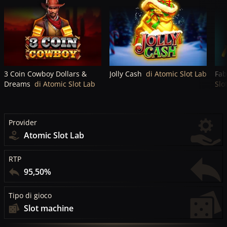
3 Coin Cowboy Dollars &
Jolly Cash
di Atomic Slot Lab
Fab
Dreams
di Atomic Slot Lab
Slo
Provider
Atomic Slot Lab
RTP
95,50%
Tipo di gioco
Slot machine