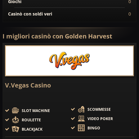
Giochi
0
Casinò con soldi veri
0
I migliori casinò con Golden Harvest
V.Vegas Casino
SCOMMESSE
SLOT MACHINE
VIDEO POKER
ROULETTE
BINGO
BLACKJACK