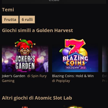
Temi
Frutta
6 rulli
Giochi simili a Golden Harvest
Joker's Garden
di Spin Fury
Blazing Coins: Hold & Win
Ext
Gaming
di Popiplay
Pra
Altri giochi di Atomic Slot Lab