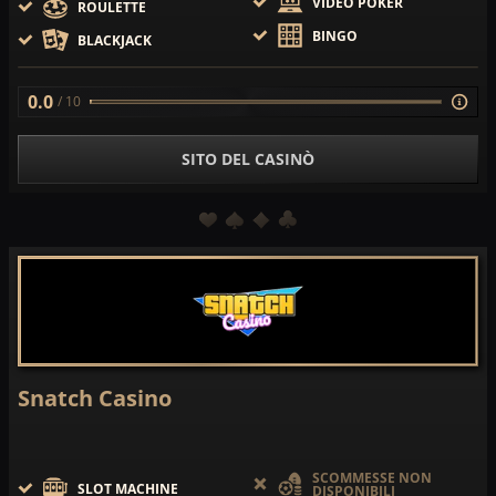
VIDEO POKER
ROULETTE
BINGO
BLACKJACK
0.0
/ 10
SITO DEL CASINÒ
Snatch Casino
SCOMMESSE NON
SLOT MACHINE
DISPONIBILI