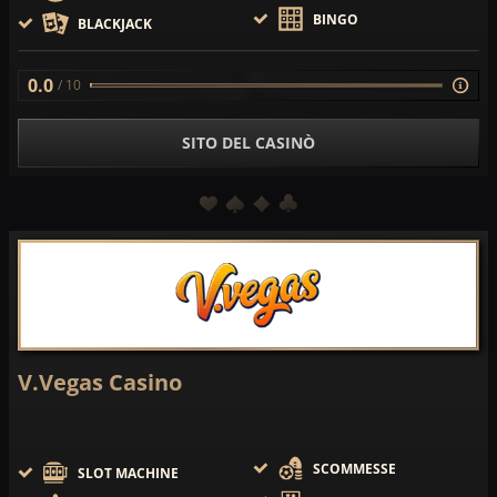
BINGO
BLACKJACK
0.0
/ 10
SITO DEL CASINÒ
V.Vegas Casino
SCOMMESSE
SLOT MACHINE