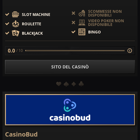
SCOMMESSE NON
SLOT MACHINE
DISPONIBILI
VIDEO POKER NON
ROULETTE
DISPONIBILE
BINGO
BLACKJACK
0.0
/ 10
SITO DEL CASINÒ
CasinoBud