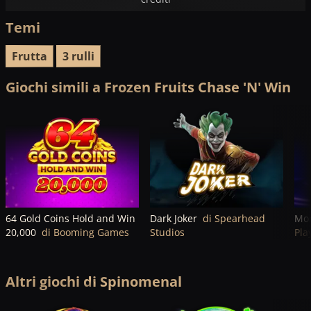
Temi
Frutta
3 rulli
Giochi simili a Frozen Fruits Chase 'N' Win
64 Gold Coins Hold and Win
Dark Joker
di Spearhead
Mon
20,000
di Booming Games
Studios
Pla
Altri giochi di Spinomenal