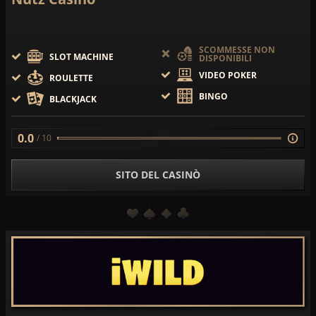
SCOMMESSE NON
SLOT MACHINE
DISPONIBILI
VIDEO POKER
ROULETTE
BINGO
BLACKJACK
0.0
/ 10
SITO DEL CASINÒ