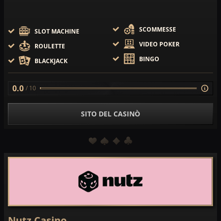
SCOMMESSE
SLOT MACHINE
VIDEO POKER
ROULETTE
BINGO
BLACKJACK
0.0
/ 10
SITO DEL CASINÒ
Nutz Casino