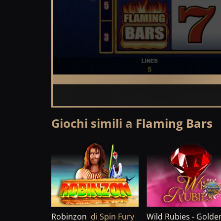
Giochi simili a Flaming Bars
Robinzon
di Spin Fury
Wild Rubies - Golde