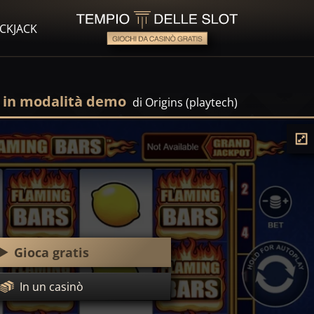
CKJACK
0% in modalità demo
di Origins (playtech)
Gioca gratis
In un casinò