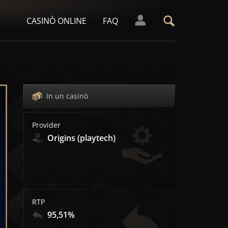
CASINÒ ONLINE
FAQ
In un casinò
Provider
Origins (playtech)
RTP
95,51%