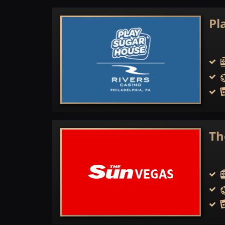
Pl
Th