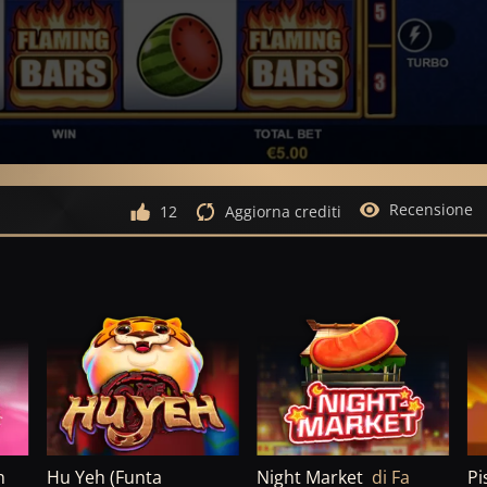
Recensione
12
Aggiorna crediti
n
Hu Yeh (Funta
Night Market
di Fa
Pi