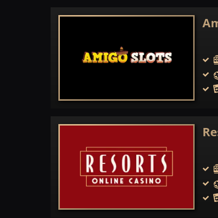
Am
Re