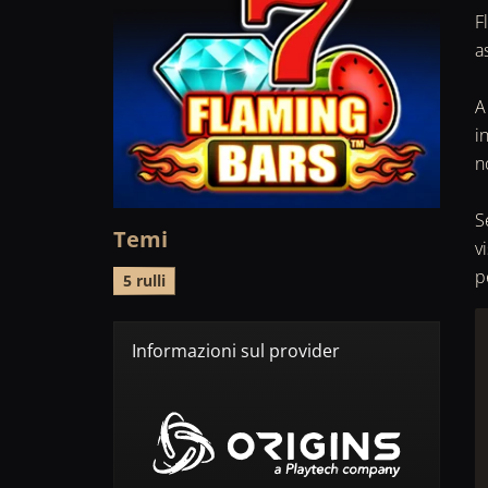
F
a
A
i
n
S
Temi
v
p
5 rulli
Informazioni sul provider