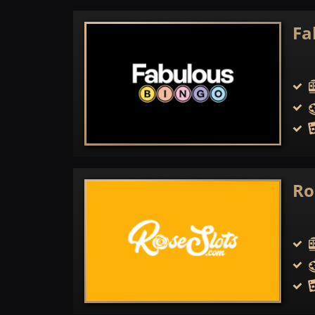
Fa
Ro