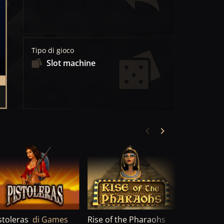
Tipo di gioco
Slot machine
Sugar Vall
Onlyplay
stoleras
di Games
Rise of the Pharaohs