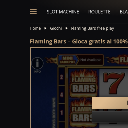
SLOT MACHINE
ROULETTE
BLA
Home
Giochi
Flaming Bars free play
Flaming Bars – Gioca gratis al 10