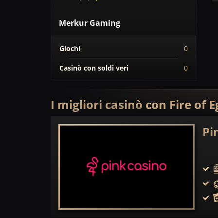
Merkur Gaming
Giochi
0
Casinò con soldi veri
0
I migliori casinò con Fire of 
Pi