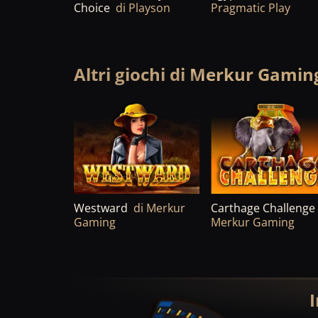
Choice
di Playson
Pragmatic Play
Altri giochi di Merkur Gamin
Westward
di Merkur
Carthage Challenge
Gaming
Merkur Gaming
I