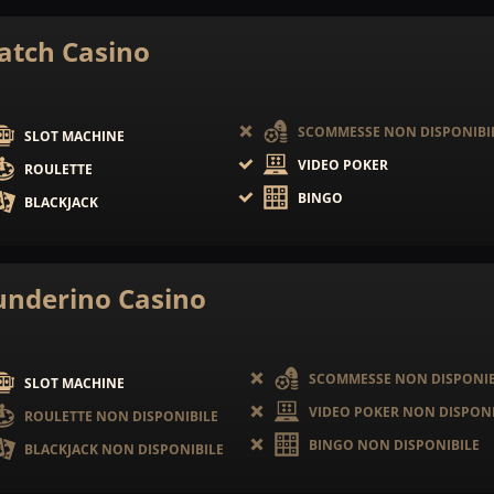
atch Casino
SCOMMESSE NON DISPONIBI
SLOT MACHINE
VIDEO POKER
ROULETTE
BINGO
BLACKJACK
nderino Casino
SCOMMESSE NON DISPONIB
SLOT MACHINE
VIDEO POKER NON DISPONI
ROULETTE NON DISPONIBILE
BINGO NON DISPONIBILE
BLACKJACK NON DISPONIBILE