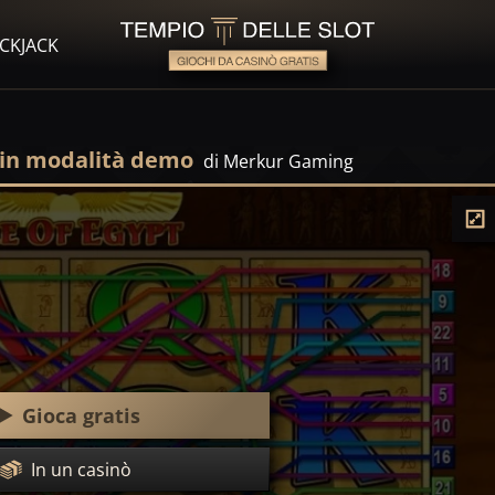
CKJACK
0% in modalità demo
di Merkur Gaming
Gioca gratis
In un casinò