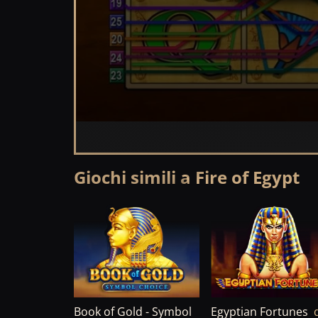
Giochi simili a Fire of Egypt
Book of Gold - Symbol
Egyptian Fortunes