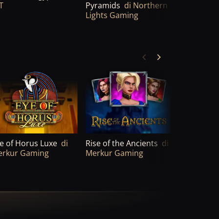
T
Pyramids
di Northern
Lights Gaming
El Torero 
di Merkur
e of Horus Luxe
di
Rise of the Ancients
di
rkur Gaming
Merkur Gaming