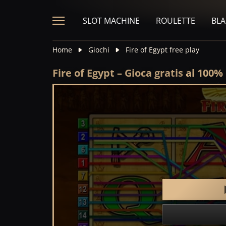
SLOT MACHINE
ROULETTE
BLA
Home
Giochi
Fire of Egypt free play
Fire of Egypt – Gioca gratis al 10