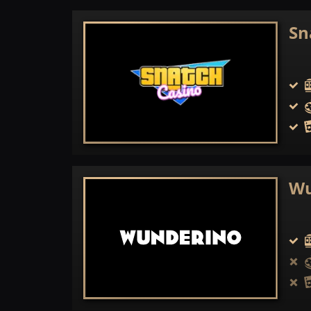
Sn
Wu