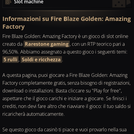
Slot machine
Informazioni su Fire Blaze Golden: Amazing
Factory
Fire Blaze Golden: Amazing Factory è un gioco di slot online
creato da
Rarestone gaming
, con un RTP teorico pari a
96,50%. Abbiamo assegnato a questo gioco i seguenti temi:
5 rulli
,
Soldi e ricchezza
.
A questa pagina, puoi giocare a Fire Blaze Golden: Amazing
Factory completamente gratis, senza bisogno di registrazioni,
download o installazioni. Basta cliccare su "Play for free",
aspettare che il gioco carichi e iniziare a giocare. Se finisci i
crediti, non devi fare altro che riavviare il gioco: il tuo saldo si
ricaricherà automaticamente.
Se questo gioco da casinò ti piace e vuoi provarlo nella sua