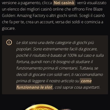
versione a pagamento, clicca
Nei casinò
: verrà visualizzato
un elenco dei migliori casinò online che offrono Fire Blaze
Golden: Amazing Factory o altri giochi simili. Scegli il casinò
che fa per te, crea un account, versa dei soldi e comincia a
giocare.
Le slot sono una delle categorie di giochi più
popolari. Sono estremamente facili da giocare,
poiché il risultato è basato al 100% sul caso e sulla
fortuna, quindi non c'è bisogno di studiare il
funzionamento prima di cimentarsi. Tuttavia, se
decidi di giocare con soldi veri, ti raccomandiamo
prima di leggere il nostro articolo su
come
funzionano le slot
, così saprai cosa aspettarti.