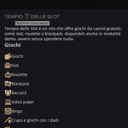
Tempio delle Slot è un sito che offre giochi da casinò gratuiti,
come slot, roulette o blackjack, disponibili anche in modalità
demo, ovvero senza spendere nulla.
Giochi
Giochi
Slot
Roulette
Blackjack
Baccarà
Video poker
Bingo
Craps e giochi con i dadi