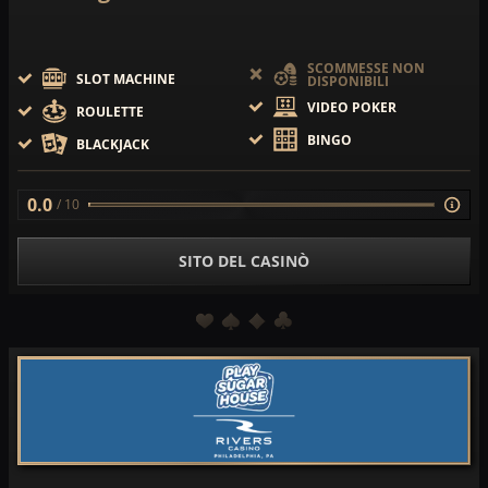
SCOMMESSE NON
SLOT MACHINE
DISPONIBILI
VIDEO POKER
ROULETTE
BINGO
BLACKJACK
0.0
/ 10
SITO DEL CASINÒ