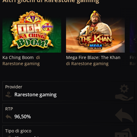
Ka Ching Boom
di
Mega Fire Blaze: The Khan
Fir
Rarestone gaming
di Rarestone gaming
Rar
Provider
Rarestone gaming
RTP
96,50%
Tipo di gioco