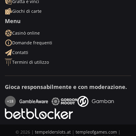
Gratta e vinci
Giochi di carte
Menu
Casinò online
Domande frequenti
Contatti
Termini di utilizzo
Gioca responsabilmente e con moderazione.
© 2026 |
tempelderslots.at
|
templeofgames.com
|