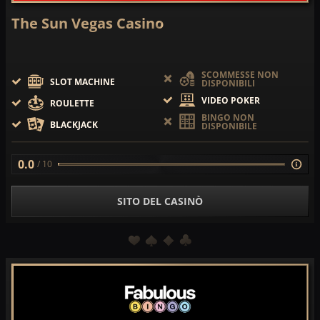
The Sun Vegas Casino
SCOMMESSE NON
SLOT MACHINE
DISPONIBILI
VIDEO POKER
ROULETTE
BINGO NON
BLACKJACK
DISPONIBILE
0.0
/ 10
SITO DEL CASINÒ