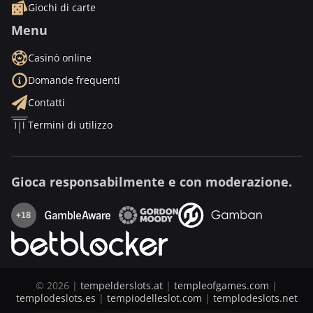
Giochi di carte
Menu
Casinò online
Domande frequenti
Contatti
Termini di utilizzo
Gioca responsabilmente e con moderazione.
© 2026 |
tempelderslots.at
|
templeofgames.com
|
templodeslots.es
|
tempiodelleslot.com
|
templodeslots.net