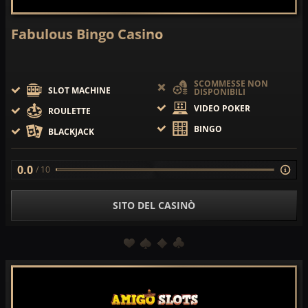
Fabulous Bingo Casino
SCOMMESSE NON
SLOT MACHINE
DISPONIBILI
VIDEO POKER
ROULETTE
BINGO
BLACKJACK
0.0
/ 10
SITO DEL CASINÒ