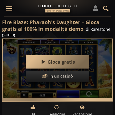
Fire Blaze: Pharaoh's Daughter – Gioca
gratis al 100% in modalità demo
di Rarestone
gaming
Gioca gratis
In un casinò
39
Aggiorna
Recensione