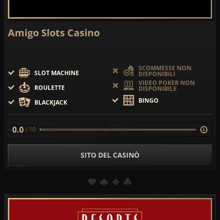
Amigo Slots Casino
SCOMMESSE NON
SLOT MACHINE
DISPONIBILI
VIDEO POKER NON
ROULETTE
DISPONIBILE
BINGO
BLACKJACK
0.0
/ 10
SITO DEL CASINÒ