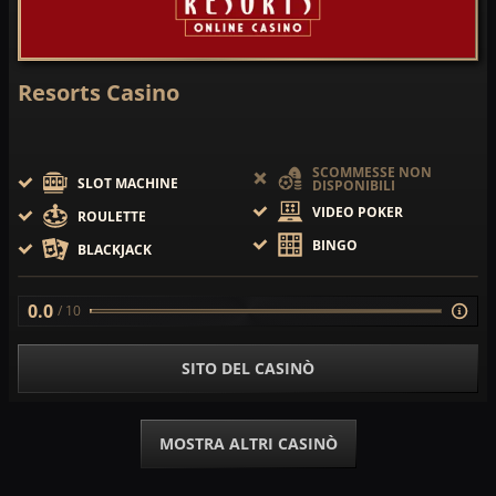
Resorts Casino
SCOMMESSE NON
SLOT MACHINE
DISPONIBILI
VIDEO POKER
ROULETTE
BINGO
BLACKJACK
0.0
/ 10
SITO DEL CASINÒ
MOSTRA ALTRI CASINÒ