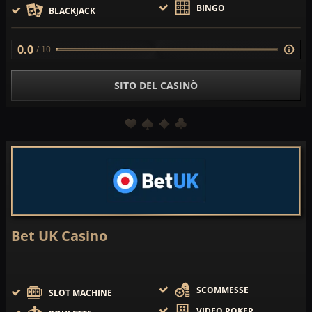
BINGO
BLACKJACK
0.0
/ 10
SITO DEL CASINÒ
Bet UK Casino
SCOMMESSE
SLOT MACHINE
VIDEO POKER