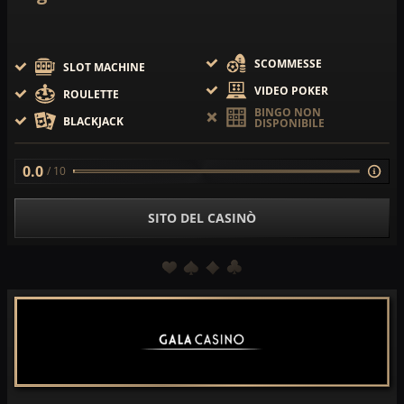
SCOMMESSE
SLOT MACHINE
VIDEO POKER
ROULETTE
BINGO NON
BLACKJACK
DISPONIBILE
0.0
/ 10
SITO DEL CASINÒ