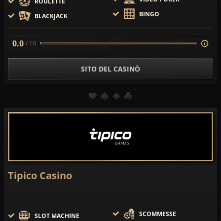
ROULETTE
BINGO
BLACKJACK
0.0
/ 10
SITO DEL CASINÒ
Tipico Casino
SCOMMESSE
SLOT MACHINE