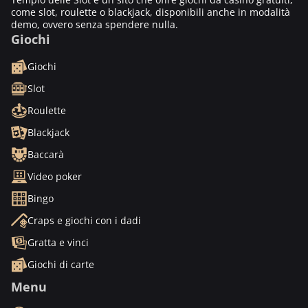
come slot, roulette o blackjack, disponibili anche in modalità
demo, ovvero senza spendere nulla.
Giochi
Giochi
Slot
Roulette
Blackjack
Baccarà
Video poker
Bingo
Craps e giochi con i dadi
Gratta e vinci
Giochi di carte
Menu