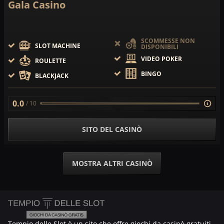
Gala Casino
SCOMMESSE NON
SLOT MACHINE
DISPONIBILI
VIDEO POKER
ROULETTE
BINGO
BLACKJACK
0.0
/ 10
SITO DEL CASINÒ
MOSTRA ALTRI CASINÒ
Tempio delle Slot è un sito che offre giochi da casinò gratuiti,