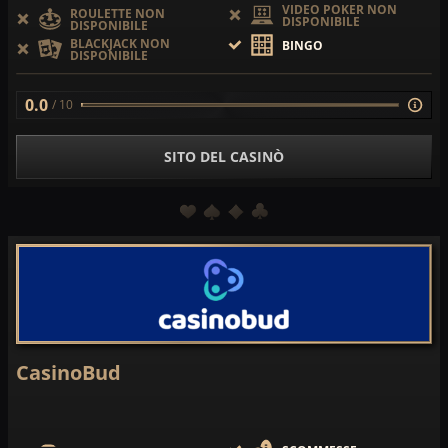
VIDEO POKER NON
ROULETTE NON
DISPONIBILE
DISPONIBILE
BLACKJACK NON
BINGO
DISPONIBILE
0.0
/ 10
SITO DEL CASINÒ
CasinoBud