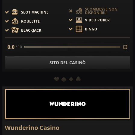
SCOMMESSE NON
SLOT MACHINE
DISPONIBILI
VIDEO POKER
ROULETTE
BINGO
BLACKJACK
0.0
/ 10
SITO DEL CASINÒ
Wunderino Casino