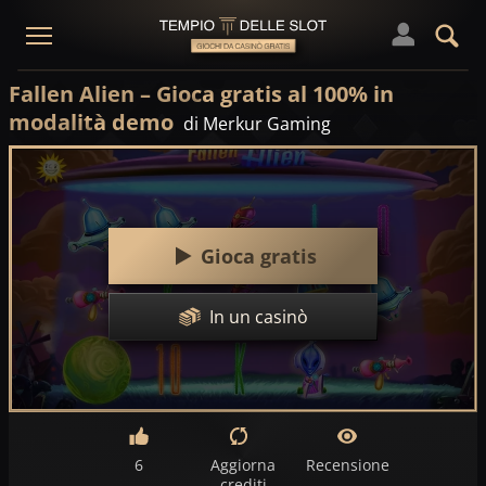
Fallen Alien – Gioca gratis al 100% in
modalità demo
di Merkur Gaming
Gioca gratis
In un casinò
6
Aggiorna
Recensione
crediti