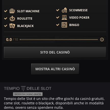
SCOMMESSE
SLOT MACHINE
VIDEO POKER
ROULETTE
BINGO
BLACKJACK
0.0
/ 10
SITO DEL CASINÒ
MOSTRA ALTRI CASINÒ
Tempio delle Slot è un sito che offre giochi da casinò gratuiti,
come slot, roulette o blackjack, disponibili anche in modalità
demo, ovvero senza spendere nulla.