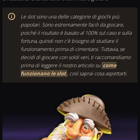
Le slot sono una delle categorie di giochi più
popolari. Sono estremamente facili da giocare,
poiché il risultato è basato al 100% sul caso e sulla
fortuna, quindi non c'è bisogno di studiare il
funzionamento prima di cimentarsi. Tuttavia, se
decidi di giocare con soldi veri, ti raccomandiamo
prima di leggere il nostro articolo su
come
funzionano le slot
, così saprai cosa aspettarti.