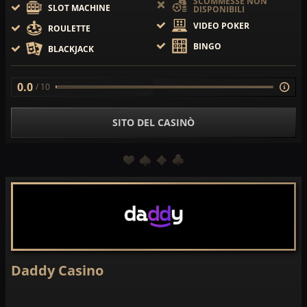
SCOMMESSE NON
SLOT MACHINE
DISPONIBILI
VIDEO POKER
ROULETTE
BINGO
BLACKJACK
0.0
/ 10
SITO DEL CASINÒ
Daddy Casino