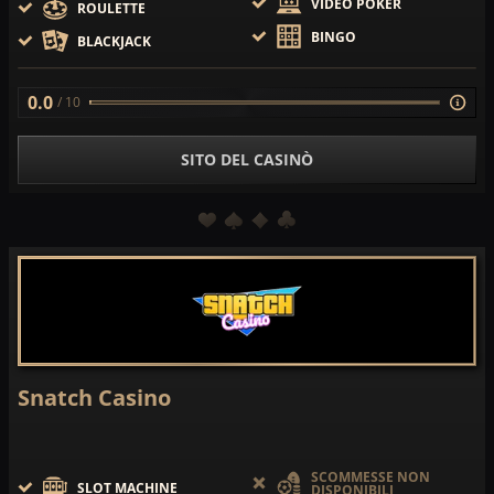
VIDEO POKER
ROULETTE
BINGO
BLACKJACK
0.0
/ 10
SITO DEL CASINÒ
Snatch Casino
SCOMMESSE NON
SLOT MACHINE
DISPONIBILI