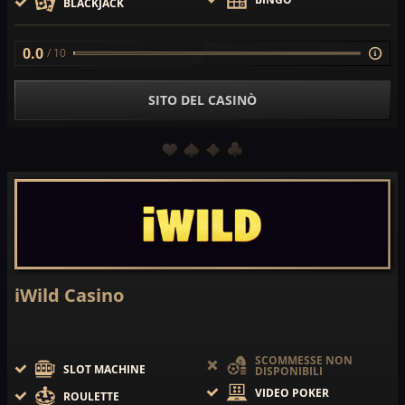
BLACKJACK
0.0
/ 10
SITO DEL CASINÒ
iWild Casino
SCOMMESSE NON
SLOT MACHINE
DISPONIBILI
VIDEO POKER
ROULETTE