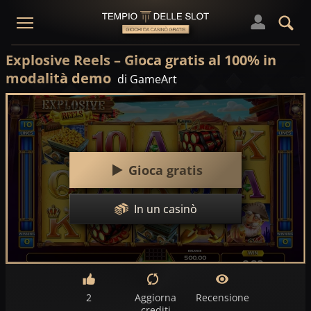
Explosive Reels – Gioca gratis al 100% in
modalità demo
di GameArt
Gioca gratis
In un casinò
2
Aggiorna
Recensione
crediti