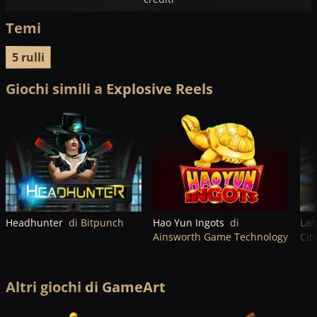
Temi
5 rulli
Giochi simili a Explosive Reels
Headhunter
di Bitpunch
Hao Yun Ingots
di
Lan
Ainsworth Game Technology
Cit
Altri giochi di GameArt