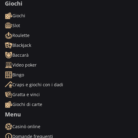
Giochi
Giochi
Slot
Roulette
Blackjack
Baccarà
Video poker
Bingo
Craps e giochi con i dadi
Gratta e vinci
Giochi di carte
Menu
Casinò online
Domande frequenti