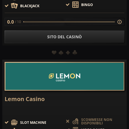
BINGO
BLACKJACK
0.0
/ 10
SITO DEL CASINÒ
Lemon Casino
SCOMMESSE NON
SLOT MACHINE
DISPONIBILI