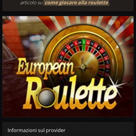
articolo su
come giocare alla roulette
.
Informazioni sul provider