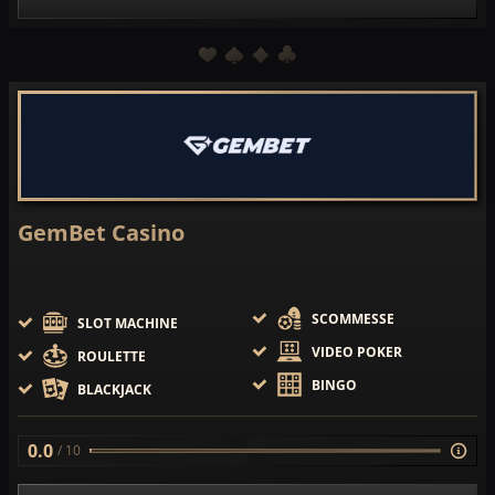
GemBet Casino
SCOMMESSE
SLOT MACHINE
VIDEO POKER
ROULETTE
BINGO
BLACKJACK
0.0
/ 10