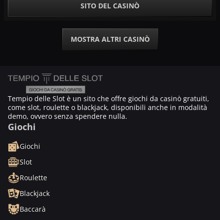
SITO DEL CASINÒ
MOSTRA ALTRI CASINÒ
Tempio delle Slot è un sito che offre giochi da casinò gratuiti,
come slot, roulette o blackjack, disponibili anche in modalità
demo, ovvero senza spendere nulla.
Giochi
Giochi
Slot
Roulette
Blackjack
Baccarà