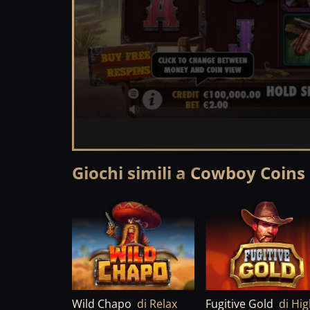
Giochi simili a Cowboy Coins
Wild Chapo
di Relax
Fugitive Gold
di Hig