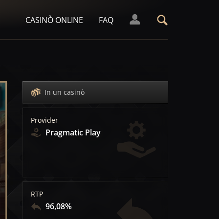
CASINÒ ONLINE
FAQ
In un casinò
Provider
Pragmatic Play
RTP
96,08%