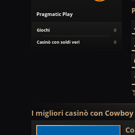
Pragmatic Play
Giochi
0
Casinò con soldi veri
0
I migliori casinò con Cowboy
Co