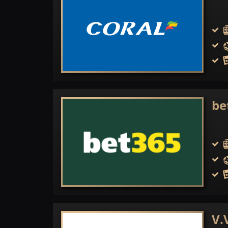
be
V.