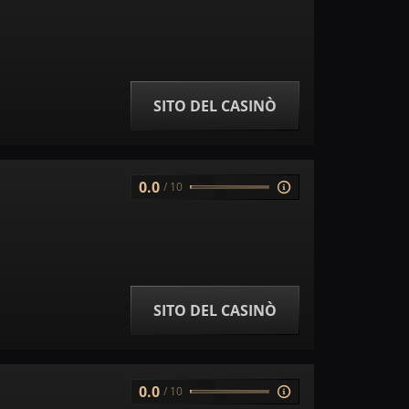
SITO DEL CASINÒ
0.0
/ 10
SITO DEL CASINÒ
0.0
/ 10