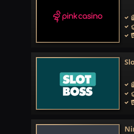
Sl
Ni