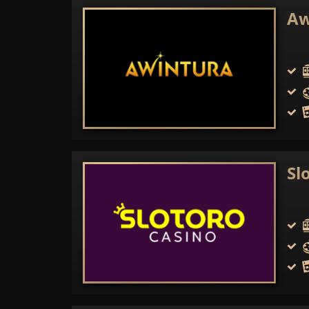
Aw
Sl