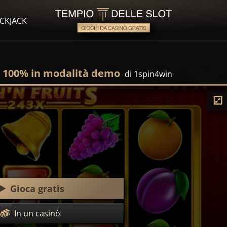
CKJACK
 al 100% in modalità demo
di 1spin4win
Gioca gratis
In un casinò