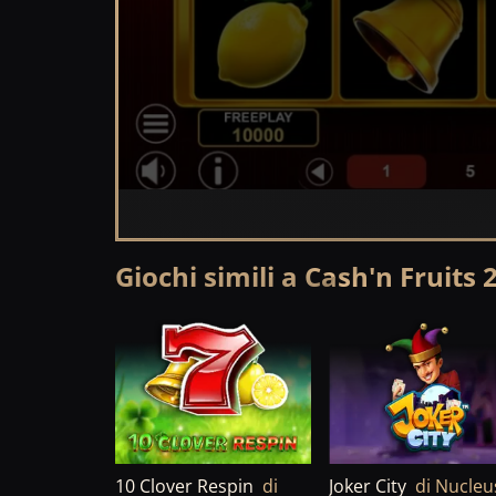
Giochi simili a Cash'n Fruits 
10 Clover Respin
di
Joker City
di Nucleu