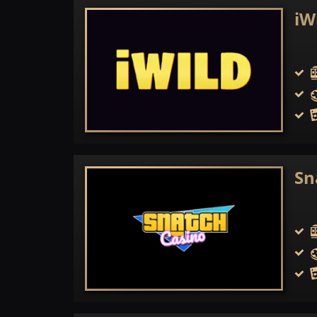
iW
Sn