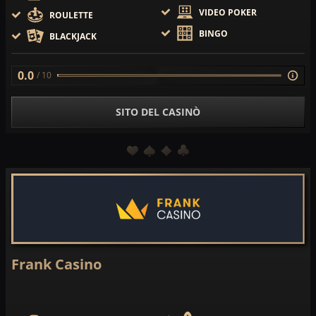
VIDEO POKER
ROULETTE
BINGO
BLACKJACK
0.0
/ 10
SITO DEL CASINÒ
Frank Casino