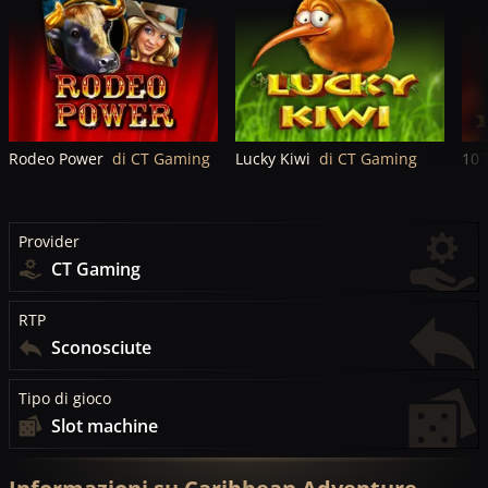
Rodeo Power
di CT Gaming
Lucky Kiwi
di CT Gaming
10 
Provider
CT Gaming
RTP
Sconosciute
Tipo di gioco
Slot machine