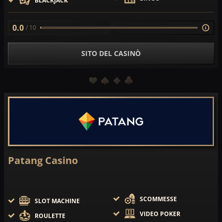
BLACKJACK
0.0
/ 10
SITO DEL CASINÒ
Patang Casino
SCOMMESSE
SLOT MACHINE
VIDEO POKER
ROULETTE