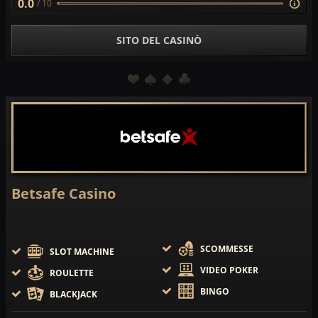
0.0
/ 10
SITO DEL CASINÒ
Betsafe Casino
SCOMMESSE
SLOT MACHINE
VIDEO POKER
ROULETTE
BINGO
BLACKJACK