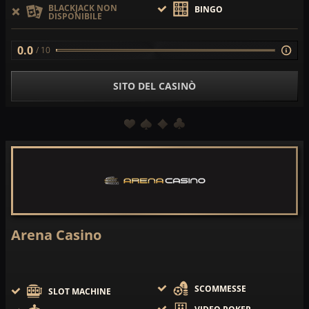
BLACKJACK NON
BINGO
DISPONIBILE
0.0
/ 10
SITO DEL CASINÒ
Arena Casino
SCOMMESSE
SLOT MACHINE