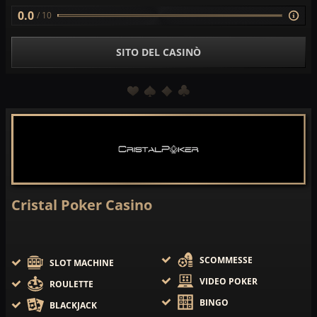
0.0
/ 10
SITO DEL CASINÒ
Cristal Poker Casino
SCOMMESSE
SLOT MACHINE
VIDEO POKER
ROULETTE
BINGO
BLACKJACK