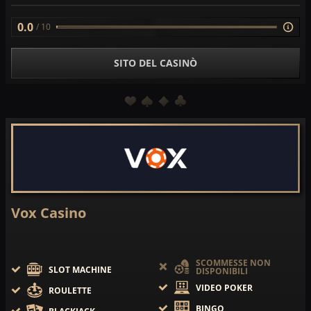
0.0
/ 10
SITO DEL CASINÒ
Vox Casino
SCOMMESSE NON
SLOT MACHINE
DISPONIBILI
VIDEO POKER
ROULETTE
BINGO