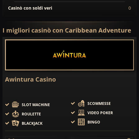
Casinò con soldi veri
0
I migliori casinò con Caribbean Adventure
Awintura Casino
SCOMMESSE
SLOT MACHINE
VIDEO POKER
ROULETTE
BINGO
BLACKJACK