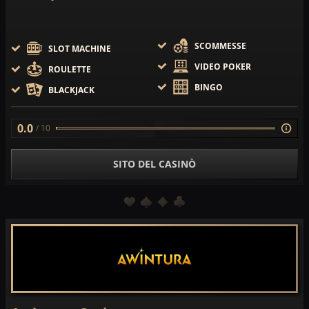
SCOMMESSE
SLOT MACHINE
VIDEO POKER
ROULETTE
BINGO
BLACKJACK
0.0
/ 10
SITO DEL CASINÒ