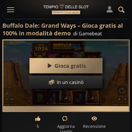
Buffalo Dale: Grand Ways – Gioca gratis al
100% in modalità demo
di Gamebeat
Gioca gratis
In un casinò
5
Aggiorna
Recensione
crediti