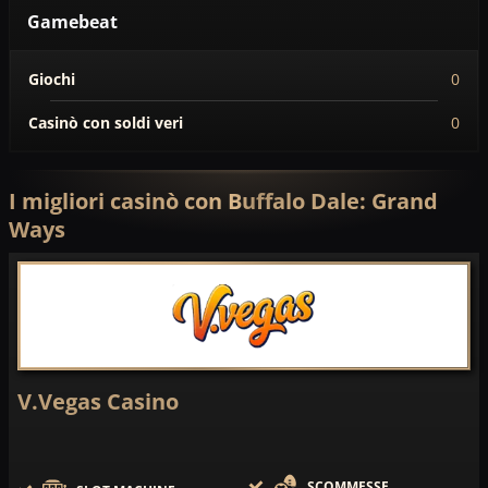
Gamebeat
Giochi
0
Casinò con soldi veri
0
I migliori casinò con Buffalo Dale: Grand
Ways
V.Vegas Casino
SCOMMESSE