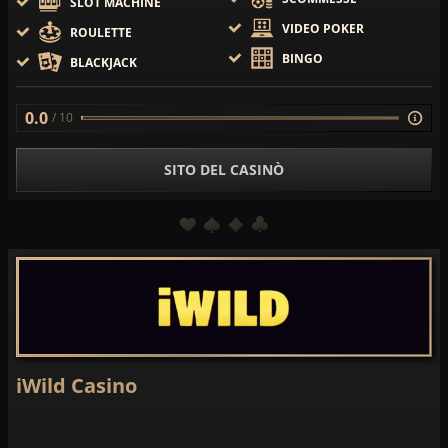
SLOT MACHINE
VIDEO POKER
ROULETTE
BINGO
BLACKJACK
0.0
/ 10
SITO DEL CASINÒ
iWild Casino