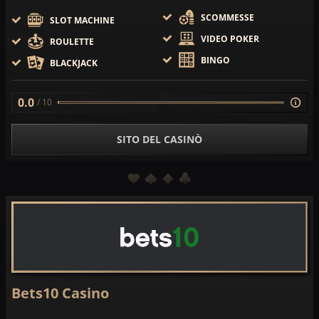
SCOMMESSE
SLOT MACHINE
VIDEO POKER
ROULETTE
BINGO
BLACKJACK
0.0
/ 10
SITO DEL CASINÒ
Bets10 Casino