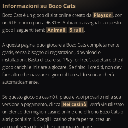
Informazioni su Bozo Cats
Bozo Cats è un gioco di slot online creato da
Playson
, con
un RTP teorico pari a 96,31%. Abbiamo assegnato a questo
gioco i seguenti temi:
Animali
,
5 rulli
.
A questa pagina, puoi giocare a Bozo Cats completamente
gratis, senza bisogno di registrazioni, download o
installazioni. Basta cliccare su "Play for free", aspettare che il
gioco carichi e iniziare a giocare. Se finisci i crediti, non devi
fare altro che riavviare il gioco: il tuo saldo si ricaricherà
automaticamente.
Se questo gioco da casinò ti piace e vuoi provarlo nella sua
versione a pagamento, clicca
Nei casinò
: verrà visualizzato
un elenco dei migliori casinò online che offrono Bozo Cats o
altri giochi simili. Scegli il casinò che fa per te, crea un
account, versa dei soldi e comincia a giocare.