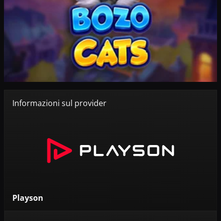
Informazioni sul provider
Playson