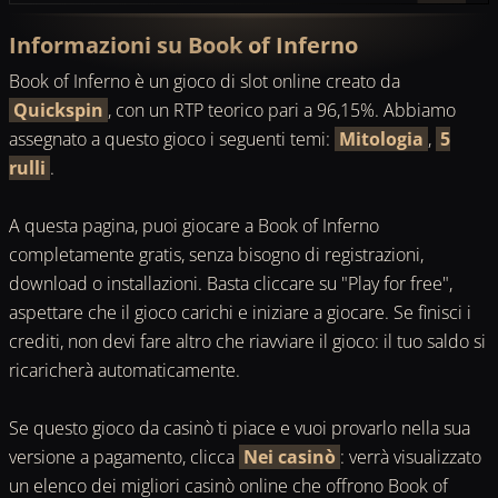
Informazioni su Book of Inferno
Book of Inferno è un gioco di slot online creato da
Quickspin
, con un RTP teorico pari a 96,15%. Abbiamo
assegnato a questo gioco i seguenti temi:
Mitologia
,
5
rulli
.
A questa pagina, puoi giocare a Book of Inferno
completamente gratis, senza bisogno di registrazioni,
download o installazioni. Basta cliccare su "Play for free",
aspettare che il gioco carichi e iniziare a giocare. Se finisci i
crediti, non devi fare altro che riavviare il gioco: il tuo saldo si
ricaricherà automaticamente.
Se questo gioco da casinò ti piace e vuoi provarlo nella sua
versione a pagamento, clicca
Nei casinò
: verrà visualizzato
un elenco dei migliori casinò online che offrono Book of