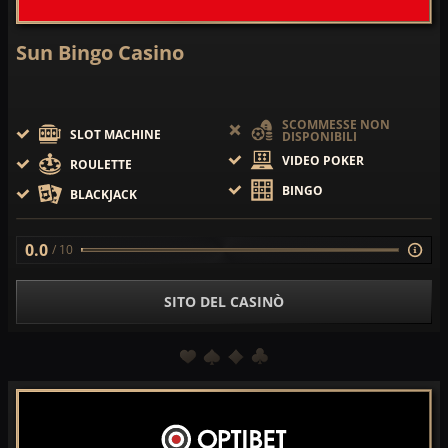
Sun Bingo Casino
SCOMMESSE NON
SLOT MACHINE
DISPONIBILI
VIDEO POKER
ROULETTE
BINGO
BLACKJACK
0.0
/ 10
SITO DEL CASINÒ