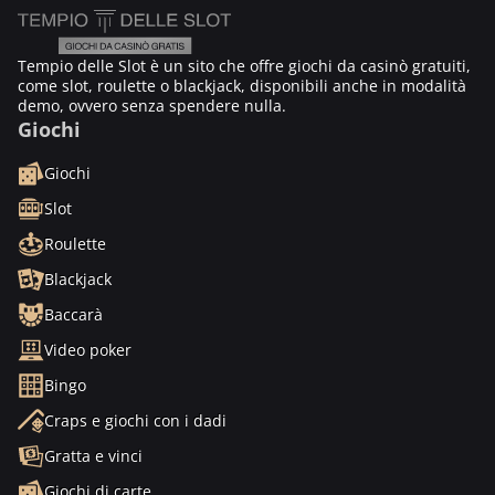
Tempio delle Slot è un sito che offre giochi da casinò gratuiti,
come slot, roulette o blackjack, disponibili anche in modalità
demo, ovvero senza spendere nulla.
Giochi
Giochi
Slot
Roulette
Blackjack
Baccarà
Video poker
Bingo
Craps e giochi con i dadi
Gratta e vinci
Giochi di carte