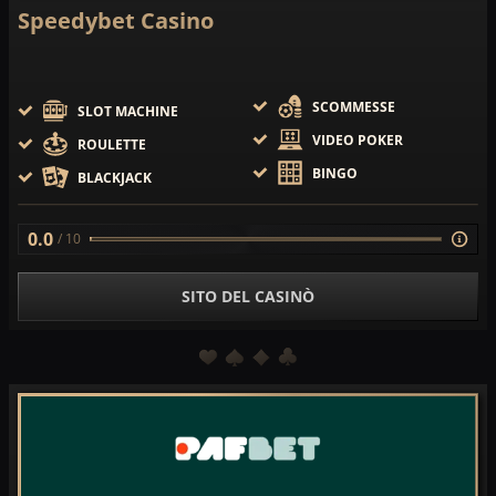
Speedybet Casino
SCOMMESSE
SLOT MACHINE
VIDEO POKER
ROULETTE
BINGO
BLACKJACK
0.0
/ 10
SITO DEL CASINÒ