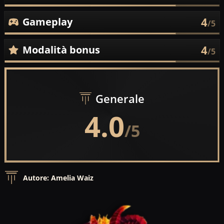
4
Gameplay
/5
4
Modalità bonus
/5
Generale
4.0
/5
Autore: Amelia Waiz