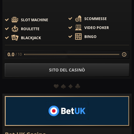
SCOMMESSE
SLOT MACHINE
VIDEO POKER
ROULETTE
BINGO
BLACKJACK
0.0
/ 10
SITO DEL CASINÒ