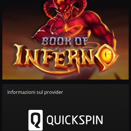
Informazioni sul provider