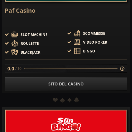
Paf Casino
SCOMMESSE
SLOT MACHINE
VIDEO POKER
ROULETTE
BINGO
BLACKJACK
0.0
/ 10
SITO DEL CASINÒ