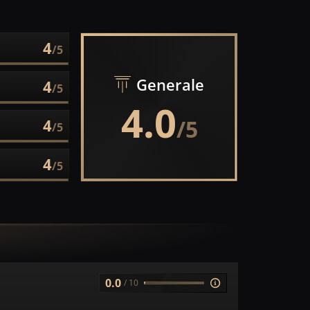
4
/5
Generale
4
/5
4.0
/5
4
/5
4
/5
0.0
/ 10