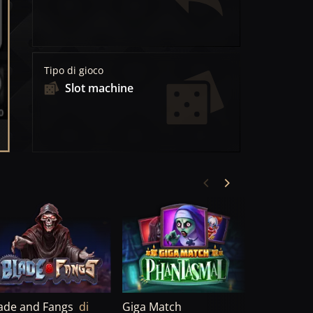
Tipo di gioco
Slot machine
Hell Mania
Games
ade and Fangs
di
Giga Match