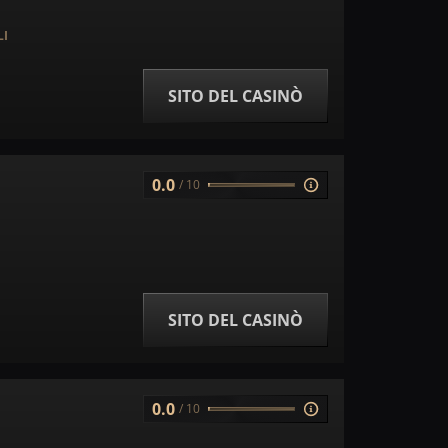
LI
SITO DEL CASINÒ
0.0
/ 10
SITO DEL CASINÒ
0.0
/ 10