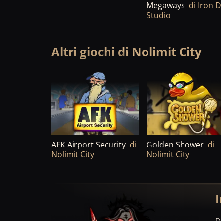
Megaways
di Iron 
Studio
Altri giochi di Nolimit City
AFK Airport Security
di
Golden Shower
di
Nolimit City
Nolimit City