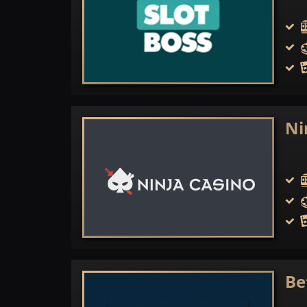
Ni
Be