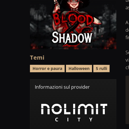
B
a
A
d
f
S
Temi
v
c
Horror e paura
Halloween
5 rulli
Informazioni sul provider