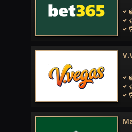
V.
Ma