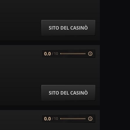
SITO DEL CASINÒ
0.0
/ 10
SITO DEL CASINÒ
0.0
/ 10