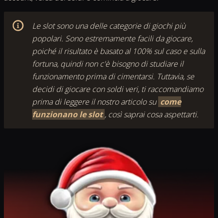
Le slot sono una delle categorie di giochi più
popolari. Sono estremamente facili da giocare,
poiché il risultato è basato al 100% sul caso e sulla
fortuna, quindi non c'è bisogno di studiare il
funzionamento prima di cimentarsi. Tuttavia, se
decidi di giocare con soldi veri, ti raccomandiamo
prima di leggere il nostro articolo su
come
funzionano le slot
, così saprai cosa aspettarti.