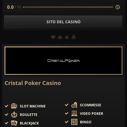
0.0
/ 10
SITO DEL CASINÒ
Cristal Poker Casino
SCOMMESSE
SLOT MACHINE
VIDEO POKER
ROULETTE
BINGO
BLACKJACK