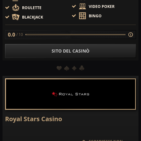
VIDEO POKER
ROULETTE
BINGO
BLACKJACK
0.0
/ 10
SITO DEL CASINÒ
Royal Stars Casino