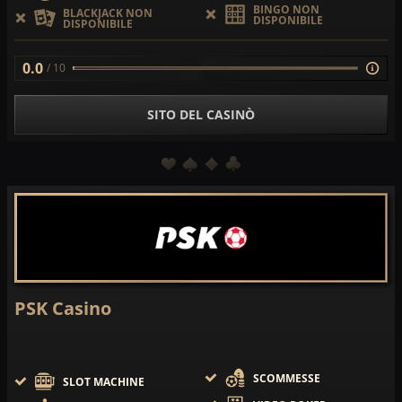
BINGO NON
BLACKJACK NON
DISPONIBILE
DISPONIBILE
0.0
/ 10
SITO DEL CASINÒ
PSK Casino
SCOMMESSE
SLOT MACHINE