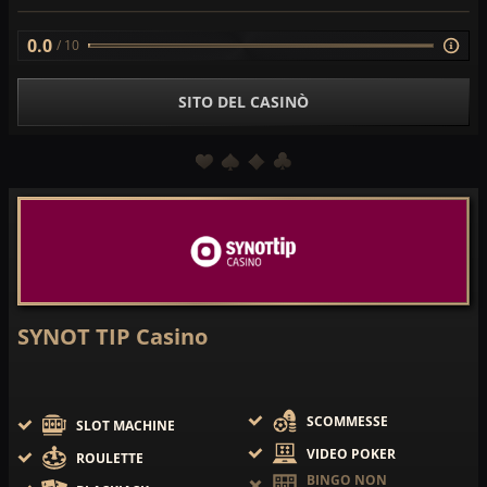
0.0
/ 10
SITO DEL CASINÒ
SYNOT TIP Casino
SCOMMESSE
SLOT MACHINE
VIDEO POKER
ROULETTE
BINGO NON