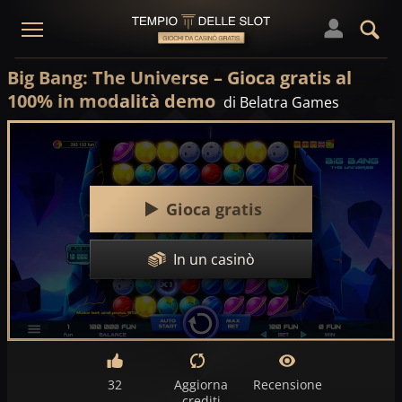
Big Bang: The Universe – Gioca gratis al
100% in modalità demo
di Belatra Games
Gioca gratis
In un casinò
32
Aggiorna
Recensione
crediti