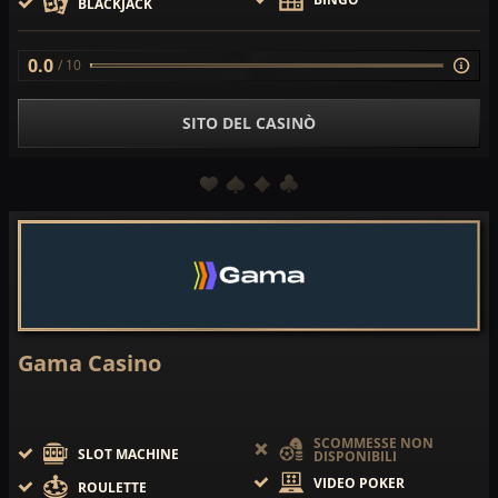
BLACKJACK
0.0
/ 10
SITO DEL CASINÒ
Gama Casino
SCOMMESSE NON
SLOT MACHINE
DISPONIBILI
VIDEO POKER
ROULETTE