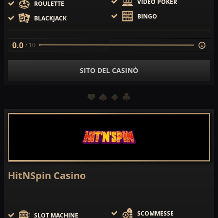
VIDEO POKER
ROULETTE
BINGO
BLACKJACK
0.0
/ 10
SITO DEL CASINÒ
HitNSpin Casino
SCOMMESSE
SLOT MACHINE