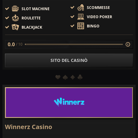
SCOMMESSE
SLOT MACHINE
VIDEO POKER
ROULETTE
BINGO
BLACKJACK
0.0
/ 10
SITO DEL CASINÒ
Winnerz Casino