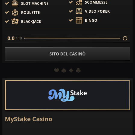
SCOMMESSE
SLOT MACHINE
VIDEO POKER
ROULETTE
BINGO
BLACKJACK
0.0
/ 10
SITO DEL CASINÒ
MyStake Casino