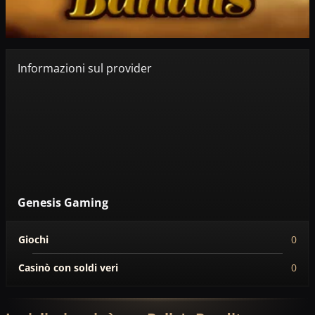
Informazioni sul provider
Genesis Gaming
Giochi
0
Casinò con soldi veri
0