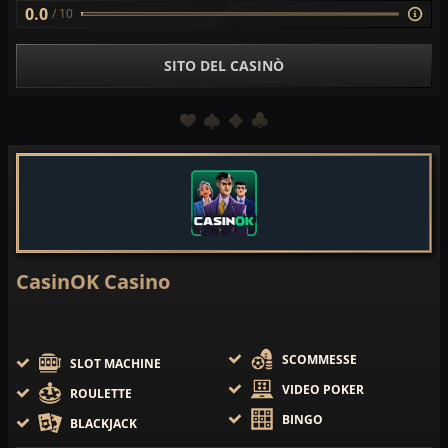
0.0
/ 10
SITO DEL CASINÒ
CasinOK Casino
SCOMMESSE
SLOT MACHINE
VIDEO POKER
ROULETTE
BINGO
BLACKJACK