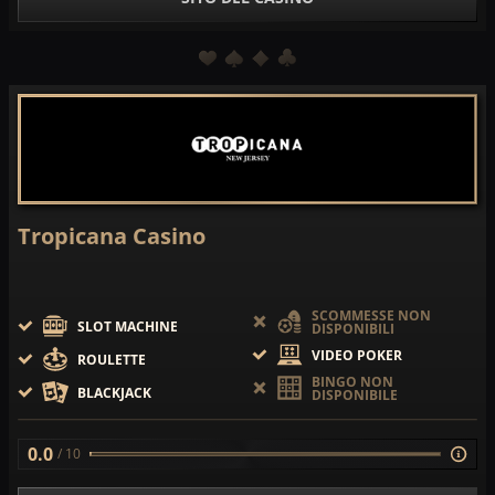
Tropicana Casino
SCOMMESSE NON
SLOT MACHINE
DISPONIBILI
VIDEO POKER
ROULETTE
BINGO NON
BLACKJACK
DISPONIBILE
0.0
/ 10