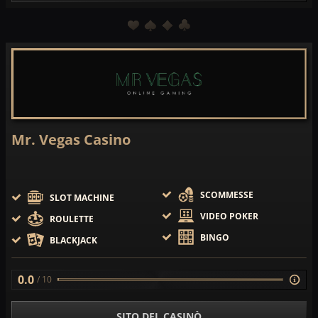
Mr. Vegas Casino
SCOMMESSE
SLOT MACHINE
VIDEO POKER
ROULETTE
BINGO
BLACKJACK
0.0
/ 10
SITO DEL CASINÒ