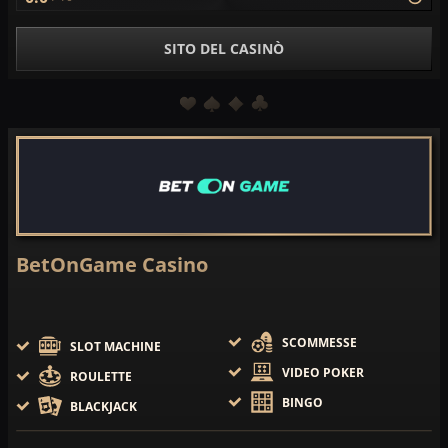
SITO DEL CASINÒ
BetOnGame Casino
SCOMMESSE
SLOT MACHINE
VIDEO POKER
ROULETTE
BINGO
BLACKJACK