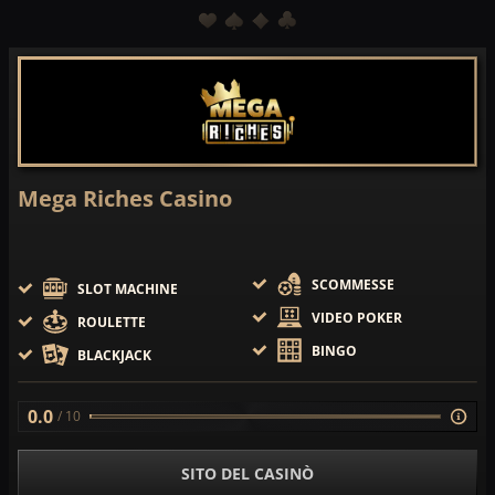
Mega Riches Casino
SCOMMESSE
SLOT MACHINE
VIDEO POKER
ROULETTE
BINGO
BLACKJACK
0.0
/ 10
SITO DEL CASINÒ