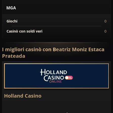
MGA
Giochi
0
Casinò con soldi veri
0
I migliori casinò con Beatriz Moniz Estaca
Prateada
Holland Casino