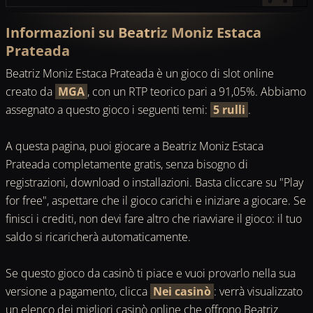
Informazioni su Beatriz Moniz Estaca
Prateada
Beatriz Moniz Estaca Prateada è un gioco di slot online
creato da
MGA
, con un RTP teorico pari a 91,05%. Abbiamo
assegnato a questo gioco i seguenti temi:
5 rulli
.
A questa pagina, puoi giocare a Beatriz Moniz Estaca
Prateada completamente gratis, senza bisogno di
registrazioni, download o installazioni. Basta cliccare su "Play
for free", aspettare che il gioco carichi e iniziare a giocare. Se
finisci i crediti, non devi fare altro che riavviare il gioco: il tuo
saldo si ricaricherà automaticamente.
Se questo gioco da casinò ti piace e vuoi provarlo nella sua
versione a pagamento, clicca
Nei casinò
: verrà visualizzato
un elenco dei migliori casinò online che offrono Beatriz