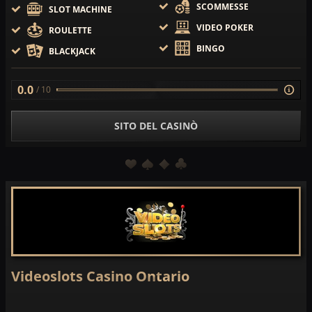
SCOMMESSE
SLOT MACHINE
VIDEO POKER
ROULETTE
BINGO
BLACKJACK
0.0
/ 10
SITO DEL CASINÒ
Videoslots Casino Ontario