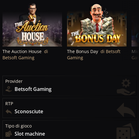
The Auction House
di
The Bonus Day
di Betsoft
Mid
Betsoft Gaming
Gaming
Ga
Provider
Betsoft Gaming
RTP
Sconosciute
Tipo di gioco
Slot machine