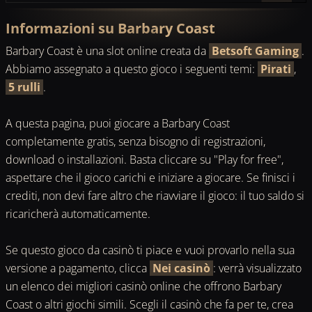
Informazioni su Barbary Coast
Barbary Coast è una slot online creata da
Betsoft Gaming
.
Abbiamo assegnato a questo gioco i seguenti temi:
Pirati
,
5 rulli
.
A questa pagina, puoi giocare a Barbary Coast
completamente gratis, senza bisogno di registrazioni,
download o installazioni. Basta cliccare su "Play for free",
aspettare che il gioco carichi e iniziare a giocare. Se finisci i
crediti, non devi fare altro che riavviare il gioco: il tuo saldo si
ricaricherà automaticamente.
Se questo gioco da casinò ti piace e vuoi provarlo nella sua
versione a pagamento, clicca
Nei casinò
: verrà visualizzato
un elenco dei migliori casinò online che offrono Barbary
Coast o altri giochi simili. Scegli il casinò che fa per te, crea