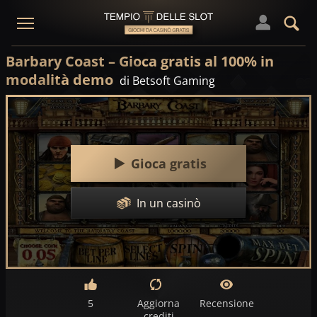
Barbary Coast – Gioca gratis al 100% in
modalità demo
di Betsoft Gaming
Gioca gratis
In un casinò
5
Aggiorna
Recensione
crediti