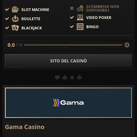
SCOMMESSE NON
SLOT MACHINE
DISPONIBILI
VIDEO POKER
ROULETTE
BINGO
BLACKJACK
0.0
/ 10
SITO DEL CASINÒ
Gama Casino