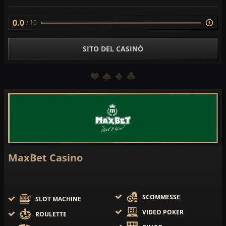
0.0
/ 10
SITO DEL CASINÒ
MaxBet Casino
SCOMMESSE
SLOT MACHINE
VIDEO POKER
ROULETTE