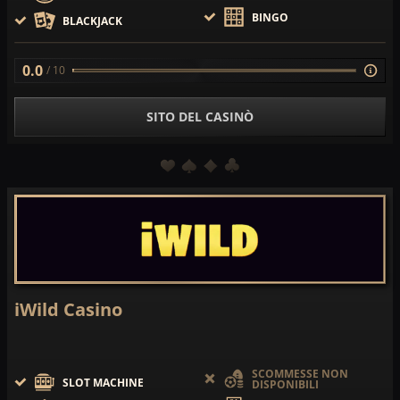
BINGO
BLACKJACK
0.0
/ 10
SITO DEL CASINÒ
iWild Casino
SCOMMESSE NON
SLOT MACHINE
DISPONIBILI