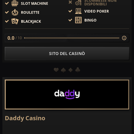
SCOMMESSE NON
SLOT MACHINE
DISPONIBILI
VIDEO POKER
ROULETTE
BINGO
BLACKJACK
0.0
/ 10
SITO DEL CASINÒ
Daddy Casino