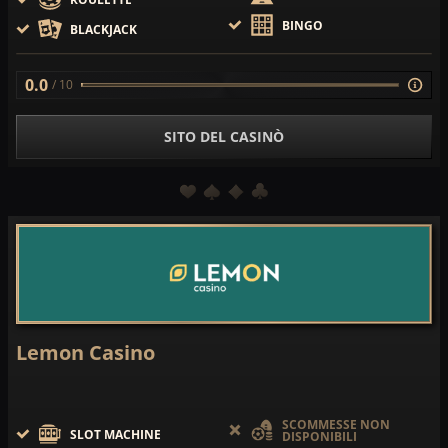
BINGO
BLACKJACK
0.0
/ 10
SITO DEL CASINÒ
Lemon Casino
SCOMMESSE NON
SLOT MACHINE
DISPONIBILI