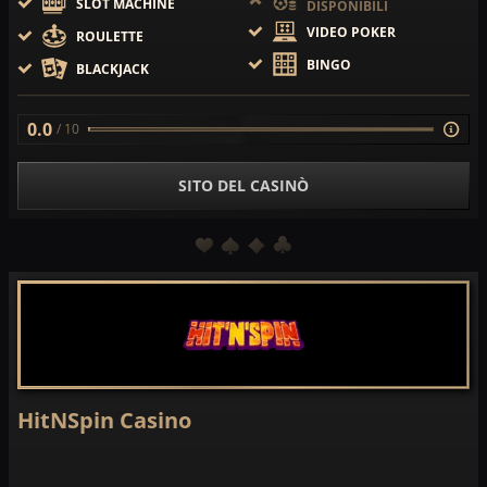
SLOT MACHINE
DISPONIBILI
VIDEO POKER
ROULETTE
BINGO
BLACKJACK
0.0
/ 10
SITO DEL CASINÒ
HitNSpin Casino