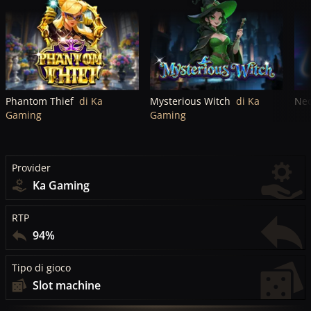
Phantom Thief
di Ka
Mysterious Witch
di Ka
Neo
Gaming
Gaming
Provider
Ka Gaming
RTP
94%
Tipo di gioco
Slot machine