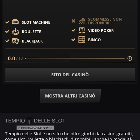
SCOMMESSE NON
SLOT MACHINE
DISPONIBILI
VIDEO POKER
ROULETTE
BINGO
BLACKJACK
0.0
/ 10
SITO DEL CASINÒ
MOSTRA ALTRI CASINÒ
Tempio delle Slot è un sito che offre giochi da casinò gratuiti,
come slot, roulette o blackjack, disponibili anche in modalità