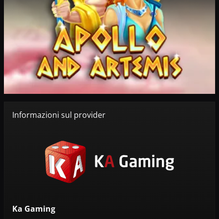
Informazioni sul provider
Ka Gaming