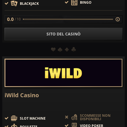
BINGO
BLACKJACK
0.0
/ 10
SITO DEL CASINÒ
iWild Casino
SCOMMESSE NON
SLOT MACHINE
DISPONIBILI
VIDEO POKER
ROULETTE