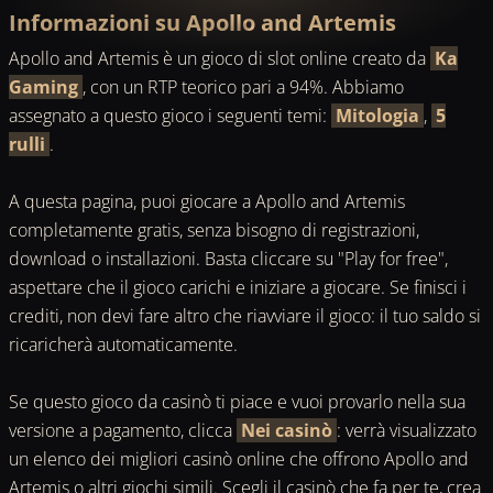
Informazioni su Apollo and Artemis
Apollo and Artemis è un gioco di slot online creato da
Ka
Gaming
, con un RTP teorico pari a 94%. Abbiamo
assegnato a questo gioco i seguenti temi:
Mitologia
,
5
rulli
.
A questa pagina, puoi giocare a Apollo and Artemis
completamente gratis, senza bisogno di registrazioni,
download o installazioni. Basta cliccare su "Play for free",
aspettare che il gioco carichi e iniziare a giocare. Se finisci i
crediti, non devi fare altro che riavviare il gioco: il tuo saldo si
ricaricherà automaticamente.
Se questo gioco da casinò ti piace e vuoi provarlo nella sua
versione a pagamento, clicca
Nei casinò
: verrà visualizzato
un elenco dei migliori casinò online che offrono Apollo and
Artemis o altri giochi simili. Scegli il casinò che fa per te, crea