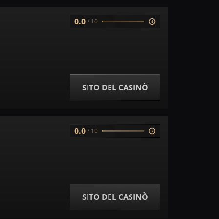
0.0
/ 10
SITO DEL CASINÒ
0.0
/ 10
SITO DEL CASINÒ