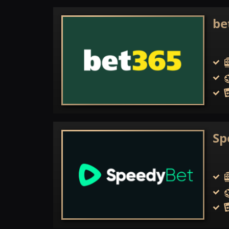
be
Sp