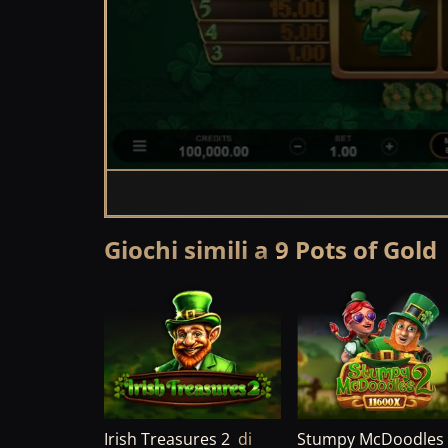
Giochi simili a 9 Pots of Gold
Irish Treasures 2
di
Stumpy McDoodles