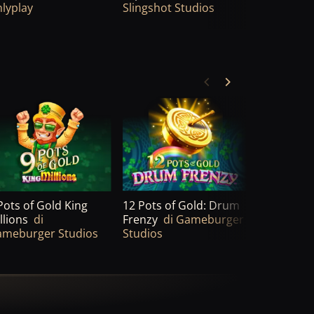
lyplay
Slingshot Studios
Mining Pot
Gameburge
Pots of Gold King
12 Pots of Gold: Drum
llions
di
Frenzy
di Gameburger
meburger Studios
Studios