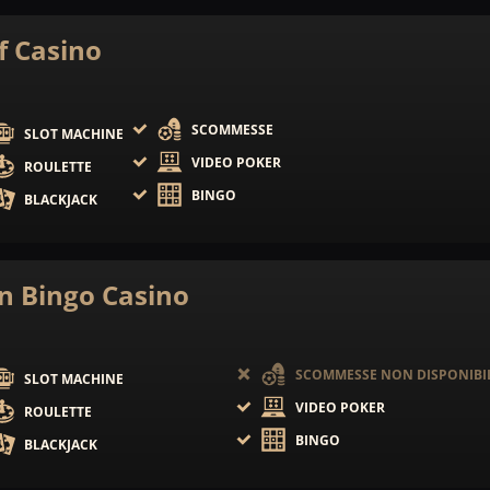
f Casino
SCOMMESSE
SLOT MACHINE
VIDEO POKER
ROULETTE
BINGO
BLACKJACK
n Bingo Casino
SCOMMESSE NON DISPONIBI
SLOT MACHINE
VIDEO POKER
ROULETTE
BINGO
BLACKJACK