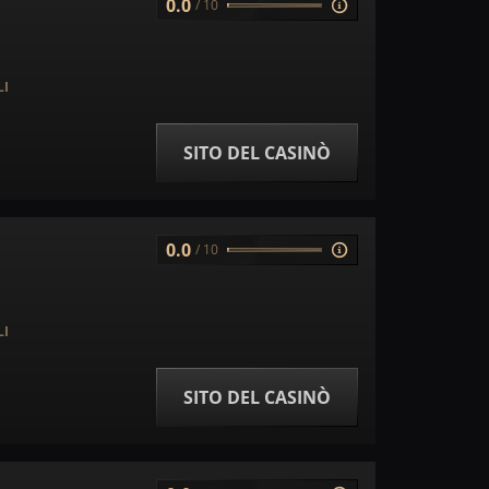
0.0
/ 10
LI
SITO DEL CASINÒ
0.0
/ 10
LI
SITO DEL CASINÒ