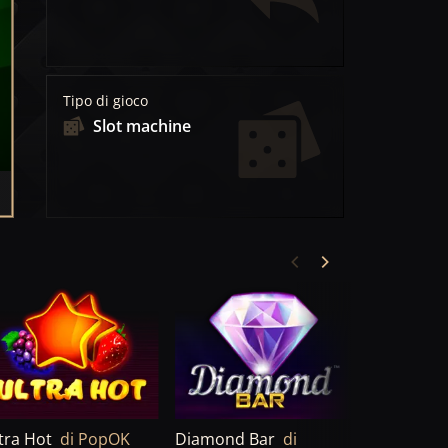
Tipo di gioco
Slot machine
Fruit Attac
Spin
tra Hot
di PopOK
Diamond Bar
di