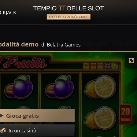
CKJACK
 modalità demo
di Belatra Games
Gioca gratis
In un casinò