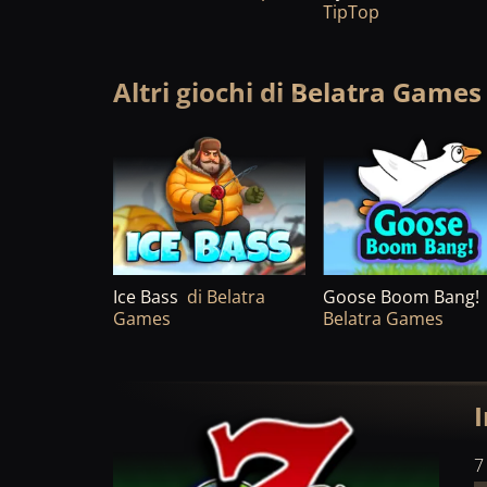
TipTop
Altri giochi di Belatra Games
Ice Bass
di Belatra
Goose Boom Bang!
Games
Belatra Games
I
7