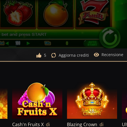
Recensione
5
Aggiorna crediti
Cash'n Fruits X
di
Blazing Crown
di
Ul