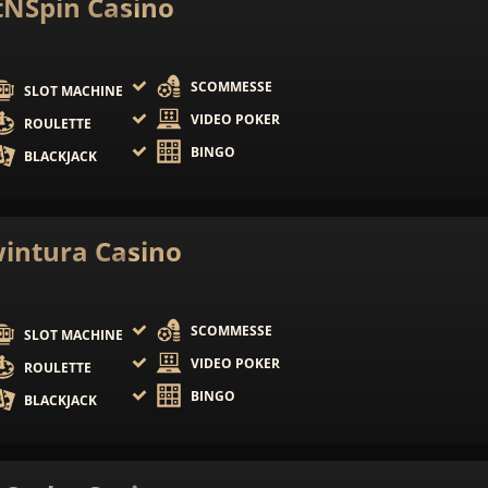
tNSpin Casino
SCOMMESSE
SLOT MACHINE
VIDEO POKER
ROULETTE
BINGO
BLACKJACK
intura Casino
SCOMMESSE
SLOT MACHINE
VIDEO POKER
ROULETTE
BINGO
BLACKJACK