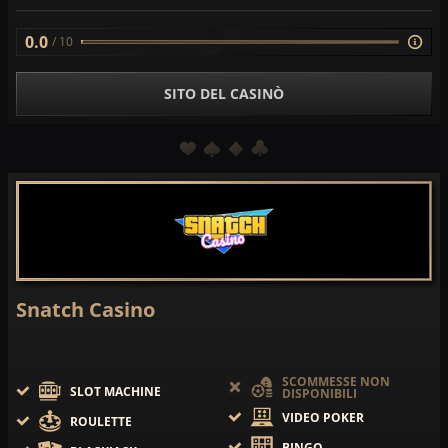
0.0
/ 10
SITO DEL CASINÒ
Snatch Casino
SCOMMESSE NON
SLOT MACHINE
DISPONIBILI
VIDEO POKER
ROULETTE
BINGO