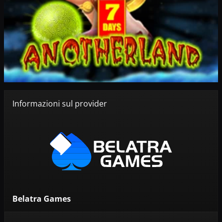
Informazioni sul provider
Belatra Games