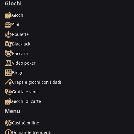
Giochi
Giochi
Slot
Roulette
Blackjack
Baccarà
Video poker
Bingo
Craps e giochi con i dadi
Gratta e vinci
Giochi di carte
Menu
Casinò online
Domande frequenti