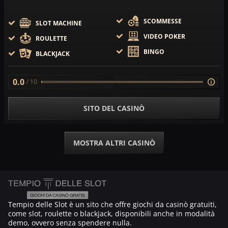
SCOMMESSE
SLOT MACHINE
VIDEO POKER
ROULETTE
BINGO
BLACKJACK
0.0
/ 10
SITO DEL CASINÒ
MOSTRA ALTRI CASINÒ
Tempio delle Slot è un sito che offre giochi da casinò gratuiti,
come slot, roulette o blackjack, disponibili anche in modalità
demo, ovvero senza spendere nulla.