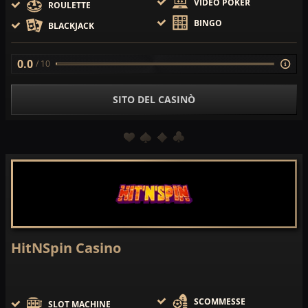
VIDEO POKER
ROULETTE
BINGO
BLACKJACK
0.0
/ 10
SITO DEL CASINÒ
HitNSpin Casino
SCOMMESSE
SLOT MACHINE