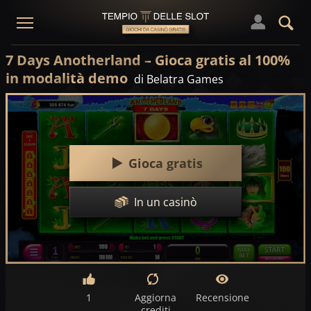
7 Days Anotherland – Gioca gratis al 100%
in modalità demo
di Belatra Games
Gioca gratis
In un casinò
1
Aggiorna
Recensione
crediti