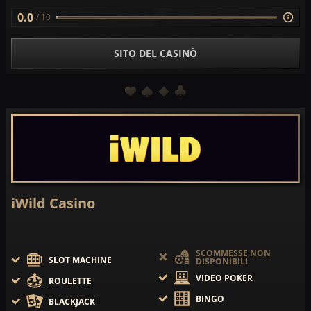
0.0
/ 10
SITO DEL CASINÒ
iWild Casino
SCOMMESSE NON
SLOT MACHINE
DISPONIBILI
VIDEO POKER
ROULETTE
BINGO
BLACKJACK