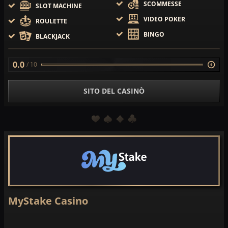
SCOMMESSE
SLOT MACHINE
VIDEO POKER
ROULETTE
BINGO
BLACKJACK
0.0
/ 10
SITO DEL CASINÒ
MyStake Casino