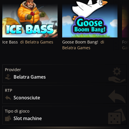
Ice Bass
di Belatra Games
Goose Boom Bang!
di
Fo
Belatra Games
Ga
Provider
Belatra Games
RTP
Sconosciute
Tipo di gioco
Slot machine