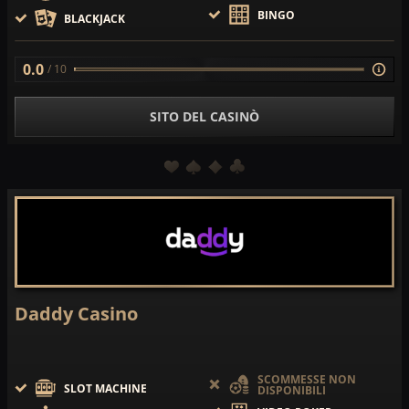
BINGO
BLACKJACK
0.0
/ 10
SITO DEL CASINÒ
Daddy Casino
SCOMMESSE NON
SLOT MACHINE
DISPONIBILI