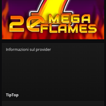
Informazioni sul provider
TipTop