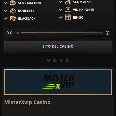
SCOMMESSE
SLOT MACHINE
VIDEO POKER
ROULETTE
BINGO
BLACKJACK
0.0
/ 10
SITO DEL CASINÒ
MisterXvip Casino