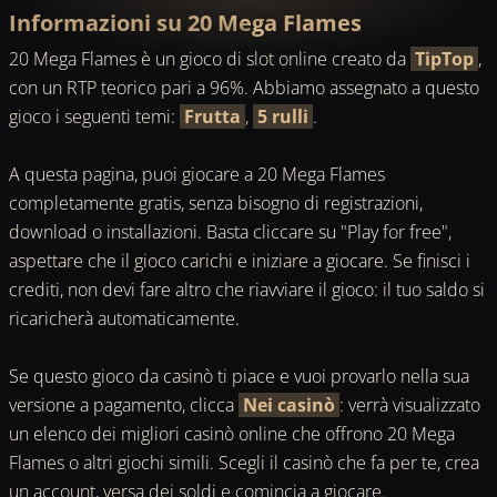
Informazioni su 20 Mega Flames
20 Mega Flames è un gioco di slot online creato da
TipTop
,
con un RTP teorico pari a 96%. Abbiamo assegnato a questo
gioco i seguenti temi:
Frutta
,
5 rulli
.
A questa pagina, puoi giocare a 20 Mega Flames
completamente gratis, senza bisogno di registrazioni,
download o installazioni. Basta cliccare su "Play for free",
aspettare che il gioco carichi e iniziare a giocare. Se finisci i
crediti, non devi fare altro che riavviare il gioco: il tuo saldo si
ricaricherà automaticamente.
Se questo gioco da casinò ti piace e vuoi provarlo nella sua
versione a pagamento, clicca
Nei casinò
: verrà visualizzato
un elenco dei migliori casinò online che offrono 20 Mega
Flames o altri giochi simili. Scegli il casinò che fa per te, crea
un account, versa dei soldi e comincia a giocare.