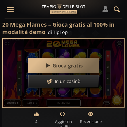
20 Mega Flames – Gioca gratis al 100% in
modalità demo
di TipTop
Gioca gratis
In un casinò
4
Aggiorna
Recensione
crediti