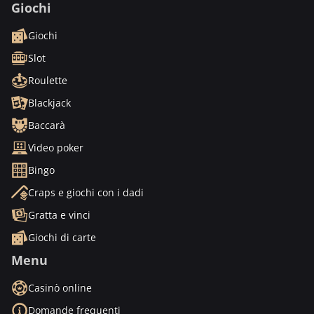
Giochi
Giochi
Slot
Roulette
Blackjack
Baccarà
Video poker
Bingo
Craps e giochi con i dadi
Gratta e vinci
Giochi di carte
Menu
Casinò online
Domande frequenti