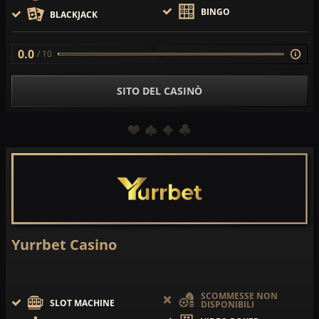
BINGO
BLACKJACK
0.0
/ 10
SITO DEL CASINÒ
Yurrbet Casino
SCOMMESSE NON
SLOT MACHINE
DISPONIBILI