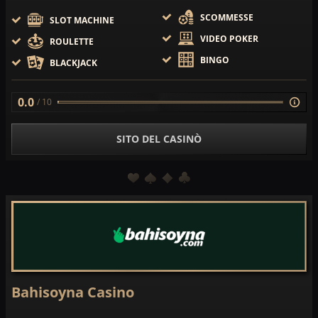
SCOMMESSE
SLOT MACHINE
VIDEO POKER
ROULETTE
BINGO
BLACKJACK
0.0
/ 10
SITO DEL CASINÒ
Bahisoyna Casino