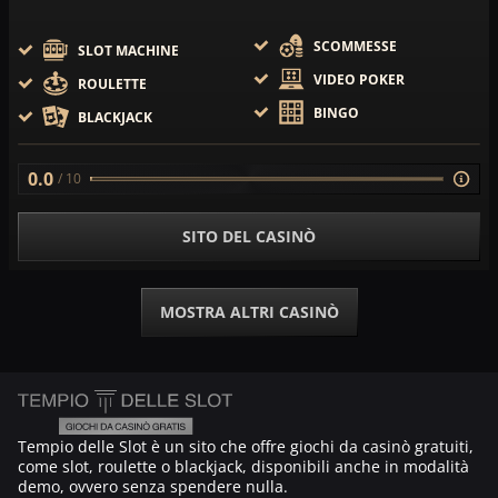
SCOMMESSE
SLOT MACHINE
VIDEO POKER
ROULETTE
BINGO
BLACKJACK
0.0
/ 10
SITO DEL CASINÒ
MOSTRA ALTRI CASINÒ
Tempio delle Slot è un sito che offre giochi da casinò gratuiti,
come slot, roulette o blackjack, disponibili anche in modalità
demo, ovvero senza spendere nulla.