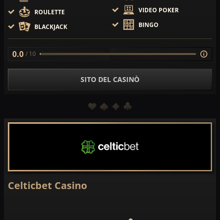
VIDEO POKER
ROULETTE
BINGO
BLACKJACK
0.0
/ 10
SITO DEL CASINÒ
Celticbet Casino