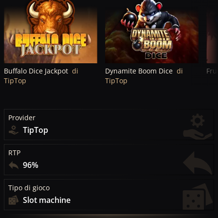
Buffalo Dice Jackpot
di
Dynamite Boom Dice
di
Fru
TipTop
TipTop
Provider
TipTop
RTP
96%
Tipo di gioco
Slot machine