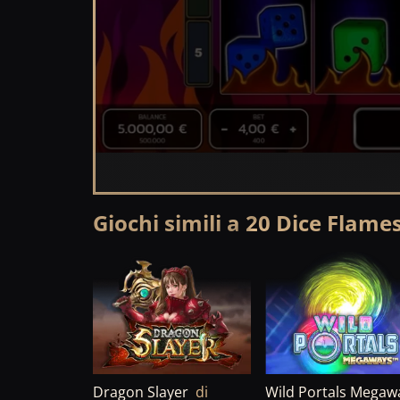
Giochi simili a 20 Dice Flame
Dragon Slayer
di
Wild Portals Megaw