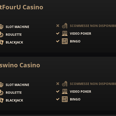
tFourU Casino
SCOMMESSE NON DISPONIBI
SLOT MACHINE
VIDEO POKER
ROULETTE
BINGO
BLACKJACK
swino Casino
SCOMMESSE NON DISPONIBI
SLOT MACHINE
VIDEO POKER
ROULETTE
BINGO
BLACKJACK