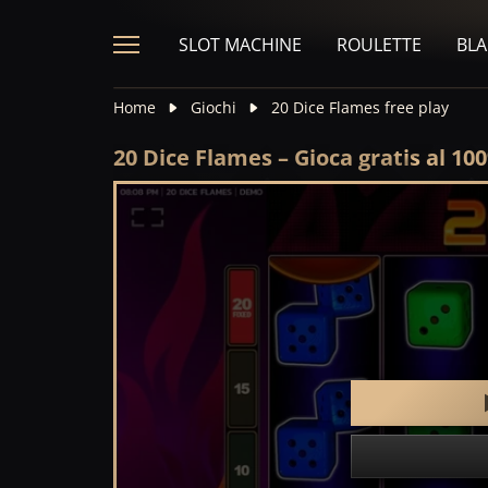
SLOT MACHINE
ROULETTE
BLA
Home
Giochi
20 Dice Flames free play
20 Dice Flames – Gioca gratis al 