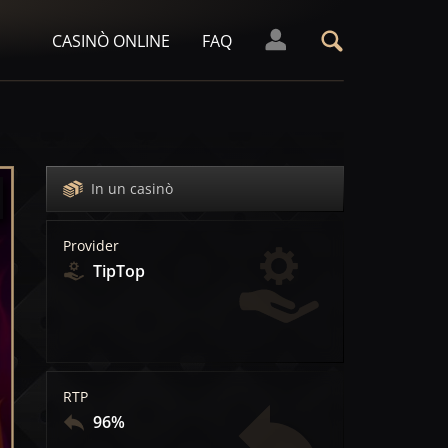
CASINÒ ONLINE
FAQ
In un casinò
Provider
TipTop
RTP
96%