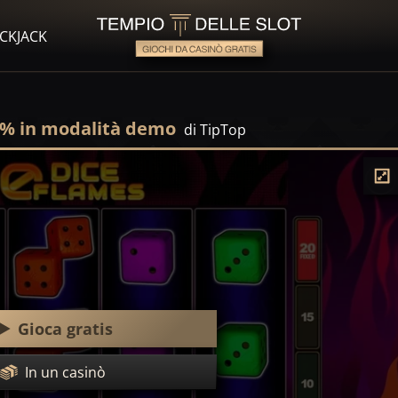
CKJACK
100% in modalità demo
di TipTop
Gioca gratis
In un casinò