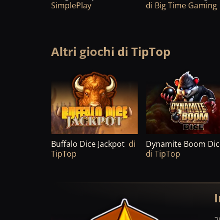
SimplePlay
di Big Time Gaming
Altri giochi di TipTop
Buffalo Dice Jackpot
di
Dynamite Boom Dic
TipTop
di TipTop