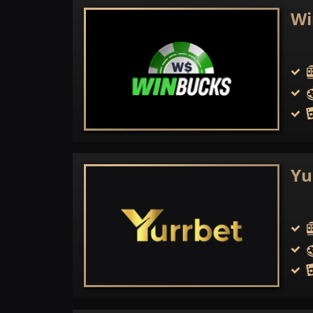
Wi
Yu