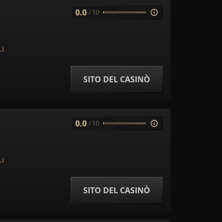
0.0
/ 10
LI
SITO DEL CASINÒ
0.0
/ 10
LI
SITO DEL CASINÒ