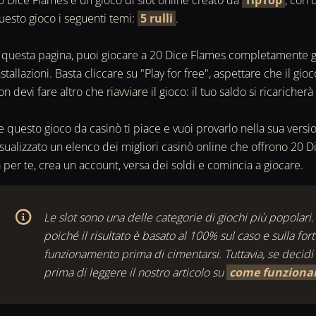
0 Dice Flames è un gioco di slot online creato da
TipTop
, con 
uesto gioco i seguenti temi:
5 rulli
.
 questa pagina, puoi giocare a 20 Dice Flames completamente gra
nstallazioni. Basta cliccare su "Play for free", aspettare che il gioco
on devi fare altro che riavviare il gioco: il tuo saldo si ricarich
e questo gioco da casinò ti piace e vuoi provarlo nella sua vers
isualizzato un elenco dei migliori casinò online che offrono 20 Dic
a per te, crea un account, versa dei soldi e comincia a giocare.
Le slot sono una delle categorie di giochi più popolari
poiché il risultato è basato al 100% sul caso e sulla for
funzionamento prima di cimentarsi. Tuttavia, se decidi
prima di leggere il nostro articolo su
come funzionan