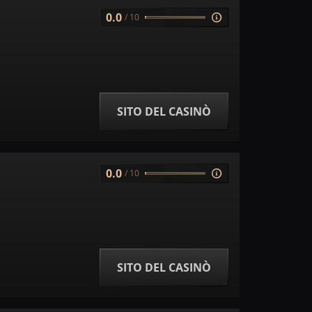
0.0
/ 10
SITO DEL CASINÒ
0.0
/ 10
SITO DEL CASINÒ