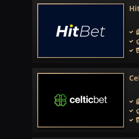
Hi
Ce