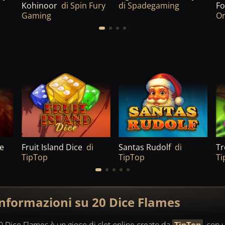
Kohinoor
di Spin Fury
di Spadegaming
Fo
Gaming
Or
e
Fruit Island Dice
di
Santas Rudolf
di
Tr
TipTop
TipTop
Ti
Informazioni su 20 Dice Flames